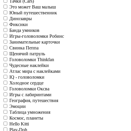
Тачки (Cars)
Это может Ваш малыш
Юный путешественник
Динозавры
Фиксики
Банда умников
Игры-головоломки Робинс
Занимательные карточки
Свинка Пеппа
Щенячий патруль
Головоломки Thinkfan
Чудесные наклейки
Атлас мира с наклейками
IQ - головоломки
Холодное сердце
Головоломки Оксва
Игры с лабиринтами
География, путешествия
Эмоции
Таблица умножения
Космос, планеты
Hello Kitti
Play-Doh