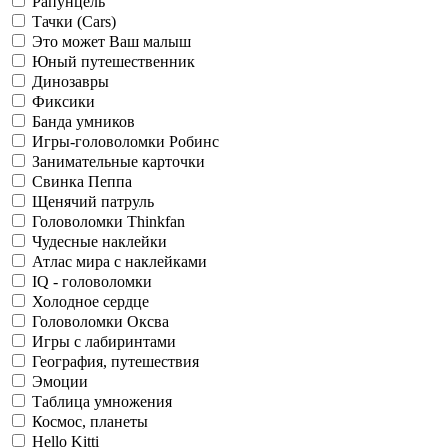
Рапунцель
Тачки (Cars)
Это может Ваш малыш
Юный путешественник
Динозавры
Фиксики
Банда умников
Игры-головоломки Робинс
Занимательные карточки
Свинка Пеппа
Щенячий патруль
Головоломки Thinkfan
Чудесные наклейки
Атлас мира с наклейками
IQ - головоломки
Холодное сердце
Головоломки Оксва
Игры с лабиринтами
География, путешествия
Эмоции
Таблица умножения
Космос, планеты
Hello Kitti