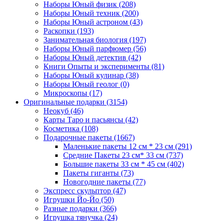
Наборы Юный физик
(208)
Наборы Юный техник
(200)
Наборы Юный астроном
(43)
Раскопки
(193)
Занимательная биология
(197)
Наборы Юный парфюмер
(56)
Наборы Юный детектив
(42)
Книги Опыты и эксперименты
(81)
Наборы Юный кулинар
(38)
Наборы Юный геолог
(0)
Микроскопы
(17)
Оригинальные подарки
(3154)
Неокуб
(46)
Карты Таро и пасьянсы
(42)
Косметика
(108)
Подарочные пакеты
(1667)
Маленькие пакеты 12 см * 23 см
(291)
Средние Пакеты 23 см* 33 см
(737)
Большие пакеты 33 см * 45 см
(402)
Пакеты гиганты
(73)
Новогодние пакеты
(77)
Экспресс скульптор
(47)
Игрушки Йо-Йо
(50)
Разные подарки
(366)
Игрушка тянучка
(24)