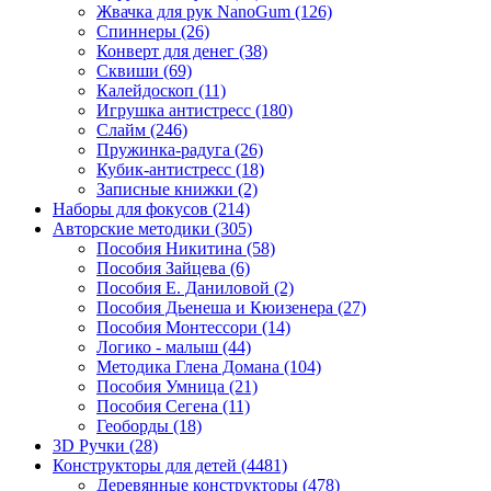
Жвачка для рук NanoGum
(126)
Спиннеры
(26)
Конверт для денег
(38)
Сквиши
(69)
Калейдоскоп
(11)
Игрушка антистресс
(180)
Слайм
(246)
Пружинка-радуга
(26)
Кубик-антистресс
(18)
Записные книжки
(2)
Наборы для фокусов
(214)
Авторские методики
(305)
Пособия Никитина
(58)
Пособия Зайцева
(6)
Пособия Е. Даниловой
(2)
Пособия Дьенеша и Кюизенера
(27)
Пособия Монтессори
(14)
Логико - малыш
(44)
Методика Глена Домана
(104)
Пособия Умница
(21)
Пособия Сегена
(11)
Геоборды
(18)
3D Ручки
(28)
Конструкторы для детей
(4481)
Деревянные конструкторы
(478)