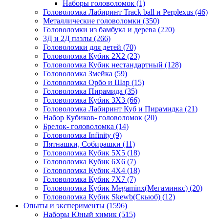
Наборы головоломок
(1)
Головоломка Лабиринт Track ball и Perplexus
(46)
Металлические головоломки
(350)
Головоломки из бамбука и дерева
(220)
3Д и 2Д пазлы
(266)
Головоломки для детей
(70)
Головоломка Кубик 2Х2
(23)
Головоломка Кубик нестандартный
(128)
Головоломка Змейка
(59)
Головоломка Орбо и Шар
(15)
Головоломка Пирамида
(35)
Головоломка Кубик 3Х3
(66)
Головоломка Лабиринт Куб и Пирамидка
(21)
Набор Кубиков- головоломок
(20)
Брелок- головоломка
(14)
Головоломка Infinity
(9)
Пятнашки, Собирашки
(11)
Головоломка Кубик 5Х5
(18)
Головоломка Кубик 6Х6
(7)
Головоломка Кубик 4Х4
(18)
Головоломка Кубик 7Х7
(7)
Головоломка Кубик Megaminx(Мегаминкс)
(20)
Головоломка Кубик Skewb(Скьюб)
(12)
Опыты и эксперименты
(1596)
Наборы Юный химик
(515)