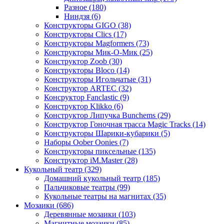
Разное
(180)
Ниндзя
(6)
Конструкторы GIGO
(38)
Конструкторы Clics
(17)
Конструкторы Magformers
(73)
Конструкторы Мик-О-Мик
(25)
Конструктор Zoob
(30)
Конструкторы Bloco
(14)
Конструкторы Игольчатые
(31)
Конструктор ARTEC
(32)
Консруктор Fanclastic
(9)
Конструктор Klikko
(6)
Конструктор Липучка Bunchems
(29)
Конструктор Гоночная трасса Magic Tracks
(14)
Конструкторы Шарики-кубарики
(5)
Наборы Oober Oonies
(7)
Конструкторы пиксельные
(135)
Конструктор iM.Master
(28)
Кукольный театр
(329)
Домашний кукольный театр
(185)
Пальчиковые театры
(99)
Кукольные театры на магнитах
(35)
Мозаики
(686)
Деревянные мозаики
(103)
Магнитные мозаики
(85)