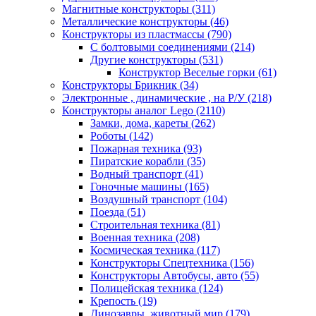
Магнитные конструкторы
(311)
Металлические конструкторы
(46)
Конструкторы из пластмассы
(790)
С болтовыми соединениями
(214)
Другие конструкторы
(531)
Конструктор Веселые горки
(61)
Конструкторы Брикник
(34)
Электронные , динамические , на Р/У
(218)
Конструкторы аналог Lego
(2110)
Замки, дома, кареты
(262)
Роботы
(142)
Пожарная техника
(93)
Пиратские корабли
(35)
Водный транспорт
(41)
Гоночные машины
(165)
Воздушный транспорт
(104)
Поезда
(51)
Строительная техника
(81)
Военная техника
(208)
Космическая техника
(117)
Конструкторы Спецтехника
(156)
Конструкторы Автобусы, авто
(55)
Полицейская техника
(124)
Крепость
(19)
Динозавры, животный мир
(179)