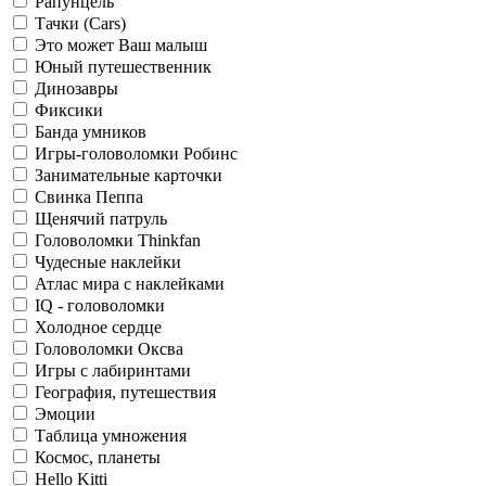
Рапунцель
Тачки (Cars)
Это может Ваш малыш
Юный путешественник
Динозавры
Фиксики
Банда умников
Игры-головоломки Робинс
Занимательные карточки
Свинка Пеппа
Щенячий патруль
Головоломки Thinkfan
Чудесные наклейки
Атлас мира с наклейками
IQ - головоломки
Холодное сердце
Головоломки Оксва
Игры с лабиринтами
География, путешествия
Эмоции
Таблица умножения
Космос, планеты
Hello Kitti