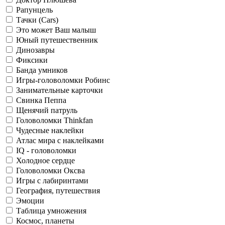
Рапунцель
Тачки (Cars)
Это может Ваш малыш
Юный путешественник
Динозавры
Фиксики
Банда умников
Игры-головоломки Робинс
Занимательные карточки
Свинка Пеппа
Щенячий патруль
Головоломки Thinkfan
Чудесные наклейки
Атлас мира с наклейками
IQ - головоломки
Холодное сердце
Головоломки Оксва
Игры с лабиринтами
География, путешествия
Эмоции
Таблица умножения
Космос, планеты