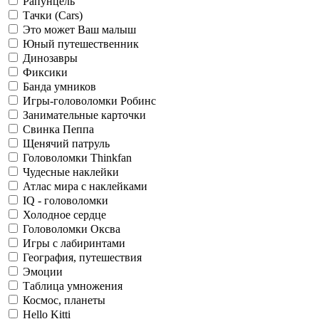
Рапунцель
Тачки (Cars)
Это может Ваш малыш
Юный путешественник
Динозавры
Фиксики
Банда умников
Игры-головоломки Робинс
Занимательные карточки
Свинка Пеппа
Щенячий патруль
Головоломки Thinkfan
Чудесные наклейки
Атлас мира с наклейками
IQ - головоломки
Холодное сердце
Головоломки Оксва
Игры с лабиринтами
География, путешествия
Эмоции
Таблица умножения
Космос, планеты
Hello Kitti