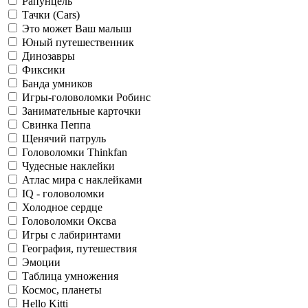
Рапунцель
Тачки (Cars)
Это может Ваш малыш
Юный путешественник
Динозавры
Фиксики
Банда умников
Игры-головоломки Робинс
Занимательные карточки
Свинка Пеппа
Щенячий патруль
Головоломки Thinkfan
Чудесные наклейки
Атлас мира с наклейками
IQ - головоломки
Холодное сердце
Головоломки Оксва
Игры с лабиринтами
География, путешествия
Эмоции
Таблица умножения
Космос, планеты
Hello Kitti