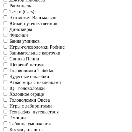
Рапунцель
Тачки (Cars)
Это может Ваш малыш
Юный путешественник
Динозавры
Фиксики
Банда умников
Игры-головоломки Робинс
Занимательные карточки
Свинка Пеппа
Щенячий патруль
Головоломки Thinkfan
Чудесные наклейки
Атлас мира с наклейками
IQ - головоломки
Холодное сердце
Головоломки Оксва
Игры с лабиринтами
География, путешествия
Эмоции
Таблица умножения
Космос, планеты