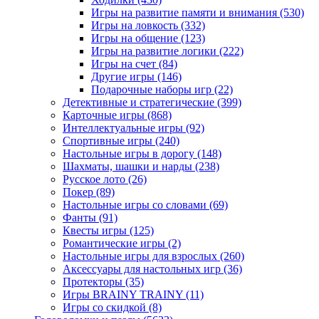
Игры на развитие памяти и внимания
(530)
Игры на ловкость
(332)
Игры на общение
(123)
Игры на развитие логики
(222)
Игры на счет
(84)
Другие игры
(146)
Подарочные наборы игр
(22)
Детективные и стратегические
(399)
Карточные игры
(868)
Интеллектуальные игры
(92)
Спортивные игры
(240)
Настольные игры в дорогу
(148)
Шахматы, шашки и нарды
(238)
Русское лото
(26)
Покер
(89)
Настольные игры со словами
(69)
Фанты
(91)
Квесты игры
(125)
Романтические игры
(2)
Настольные игры для взрослых
(260)
Аксессуары для настольных игр
(36)
Протекторы
(35)
Игры BRAINY TRAINY
(11)
Игры со скидкой
(8)