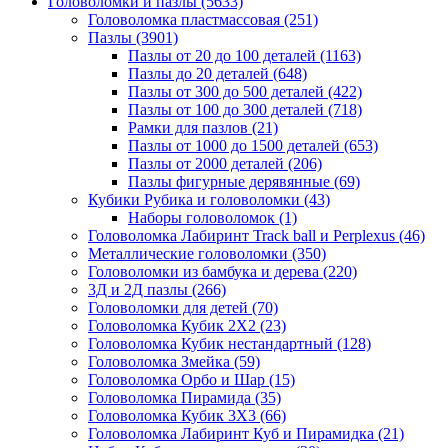
Головоломки и пазлы
(5633)
Головоломка пластмассовая
(251)
Пазлы
(3901)
Пазлы от 20 до 100 деталей
(1163)
Пазлы до 20 деталей
(648)
Пазлы от 300 до 500 деталей
(422)
Пазлы от 100 до 300 деталей
(718)
Рамки для пазлов
(21)
Пазлы от 1000 до 1500 деталей
(653)
Пазлы от 2000 деталей
(206)
Пазлы фигурные дерявянные
(69)
Кубики Рубика и головоломки
(43)
Наборы головоломок
(1)
Головоломка Лабиринт Track ball и Perplexus
(46)
Металлические головоломки
(350)
Головоломки из бамбука и дерева
(220)
3Д и 2Д пазлы
(266)
Головоломки для детей
(70)
Головоломка Кубик 2Х2
(23)
Головоломка Кубик нестандартный
(128)
Головоломка Змейка
(59)
Головоломка Орбо и Шар
(15)
Головоломка Пирамида
(35)
Головоломка Кубик 3Х3
(66)
Головоломка Лабиринт Куб и Пирамидка
(21)