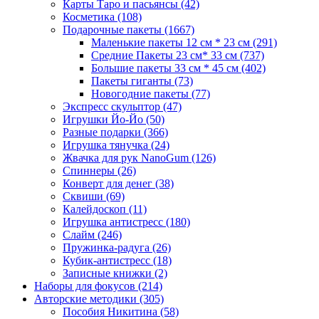
Карты Таро и пасьянсы
(42)
Косметика
(108)
Подарочные пакеты
(1667)
Маленькие пакеты 12 см * 23 см
(291)
Средние Пакеты 23 см* 33 см
(737)
Большие пакеты 33 см * 45 см
(402)
Пакеты гиганты
(73)
Новогодние пакеты
(77)
Экспресс скульптор
(47)
Игрушки Йо-Йо
(50)
Разные подарки
(366)
Игрушка тянучка
(24)
Жвачка для рук NanoGum
(126)
Спиннеры
(26)
Конверт для денег
(38)
Сквиши
(69)
Калейдоскоп
(11)
Игрушка антистресс
(180)
Слайм
(246)
Пружинка-радуга
(26)
Кубик-антистресс
(18)
Записные книжки
(2)
Наборы для фокусов
(214)
Авторские методики
(305)
Пособия Никитина
(58)