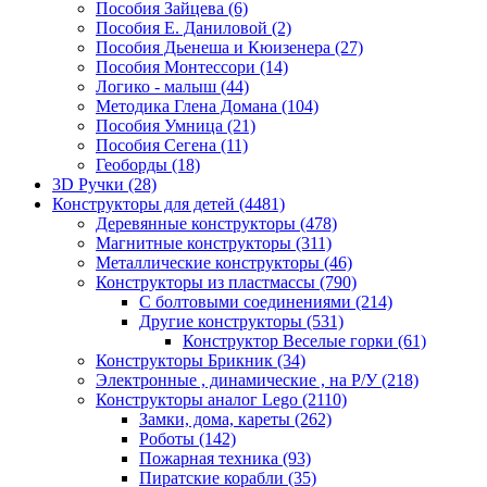
Пособия Зайцева
(6)
Пособия Е. Даниловой
(2)
Пособия Дьенеша и Кюизенера
(27)
Пособия Монтессори
(14)
Логико - малыш
(44)
Методика Глена Домана
(104)
Пособия Умница
(21)
Пособия Сегена
(11)
Геоборды
(18)
3D Ручки
(28)
Конструкторы для детей
(4481)
Деревянные конструкторы
(478)
Магнитные конструкторы
(311)
Металлические конструкторы
(46)
Конструкторы из пластмассы
(790)
С болтовыми соединениями
(214)
Другие конструкторы
(531)
Конструктор Веселые горки
(61)
Конструкторы Брикник
(34)
Электронные , динамические , на Р/У
(218)
Конструкторы аналог Lego
(2110)
Замки, дома, кареты
(262)
Роботы
(142)
Пожарная техника
(93)
Пиратские корабли
(35)