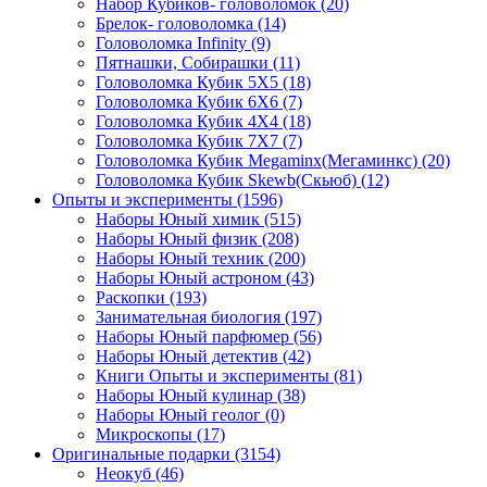
Набор Кубиков- головоломок
(20)
Брелок- головоломка
(14)
Головоломка Infinity
(9)
Пятнашки, Собирашки
(11)
Головоломка Кубик 5Х5
(18)
Головоломка Кубик 6Х6
(7)
Головоломка Кубик 4Х4
(18)
Головоломка Кубик 7Х7
(7)
Головоломка Кубик Megaminx(Мегаминкс)
(20)
Головоломка Кубик Skewb(Скьюб)
(12)
Опыты и эксперименты
(1596)
Наборы Юный химик
(515)
Наборы Юный физик
(208)
Наборы Юный техник
(200)
Наборы Юный астроном
(43)
Раскопки
(193)
Занимательная биология
(197)
Наборы Юный парфюмер
(56)
Наборы Юный детектив
(42)
Книги Опыты и эксперименты
(81)
Наборы Юный кулинар
(38)
Наборы Юный геолог
(0)
Микроскопы
(17)
Оригинальные подарки
(3154)
Неокуб
(46)