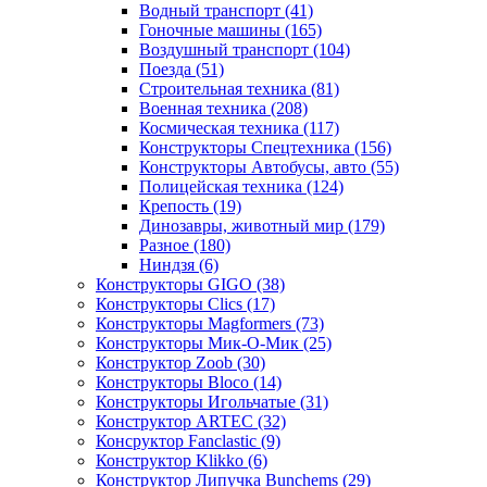
Водный транспорт
(41)
Гоночные машины
(165)
Воздушный транспорт
(104)
Поезда
(51)
Строительная техника
(81)
Военная техника
(208)
Космическая техника
(117)
Конструкторы Спецтехника
(156)
Конструкторы Автобусы, авто
(55)
Полицейская техника
(124)
Крепость
(19)
Динозавры, животный мир
(179)
Разное
(180)
Ниндзя
(6)
Конструкторы GIGO
(38)
Конструкторы Clics
(17)
Конструкторы Magformers
(73)
Конструкторы Мик-О-Мик
(25)
Конструктор Zoob
(30)
Конструкторы Bloco
(14)
Конструкторы Игольчатые
(31)
Конструктор ARTEC
(32)
Консруктор Fanclastic
(9)
Конструктор Klikko
(6)
Конструктор Липучка Bunchems
(29)