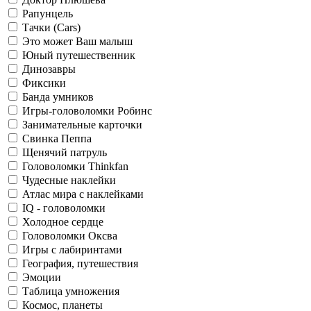
Рапунцель
Тачки (Cars)
Это может Ваш малыш
Юный путешественник
Динозавры
Фиксики
Банда умников
Игры-головоломки Робинс
Занимательные карточки
Свинка Пеппа
Щенячий патруль
Головоломки Thinkfan
Чудесные наклейки
Атлас мира с наклейками
IQ - головоломки
Холодное сердце
Головоломки Оксва
Игры с лабиринтами
География, путешествия
Эмоции
Таблица умножения
Космос, планеты