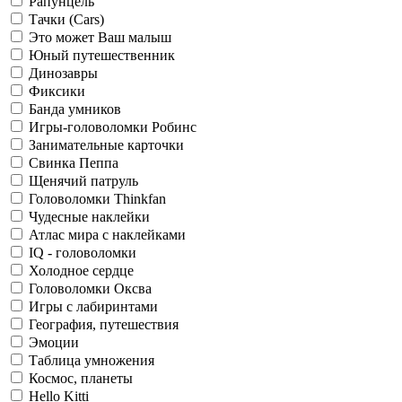
Рапунцель
Тачки (Cars)
Это может Ваш малыш
Юный путешественник
Динозавры
Фиксики
Банда умников
Игры-головоломки Робинс
Занимательные карточки
Свинка Пеппа
Щенячий патруль
Головоломки Thinkfan
Чудесные наклейки
Атлас мира с наклейками
IQ - головоломки
Холодное сердце
Головоломки Оксва
Игры с лабиринтами
География, путешествия
Эмоции
Таблица умножения
Космос, планеты
Hello Kitti