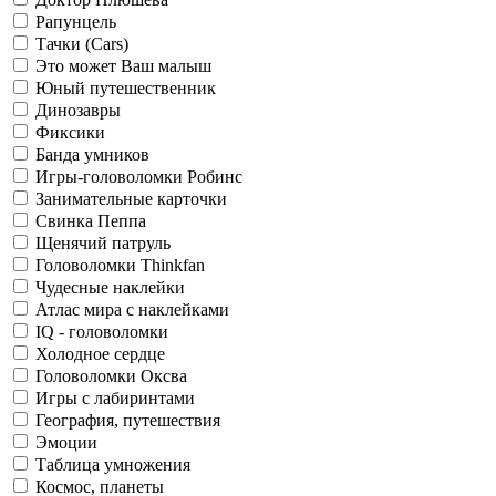
Рапунцель
Тачки (Cars)
Это может Ваш малыш
Юный путешественник
Динозавры
Фиксики
Банда умников
Игры-головоломки Робинс
Занимательные карточки
Свинка Пеппа
Щенячий патруль
Головоломки Thinkfan
Чудесные наклейки
Атлас мира с наклейками
IQ - головоломки
Холодное сердце
Головоломки Оксва
Игры с лабиринтами
География, путешествия
Эмоции
Таблица умножения
Космос, планеты