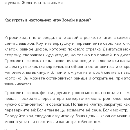
и уехать. Желательно, живыми.
Как играть в настольную игру
Зомби в доме?
Игроки ходят по очереди, по часовой стрелке, начиная с самог
сейчас ваш ход: Крутите вертушку и передвигайте свою карточк
клеток, равное цифре, которую показала стрелка. Двигаться м
сторону, сворачивая куда угодно, но только по прямой, по диаго
Проходить сквозь стены также нельзя: входите в двери или влеза
вашем пути закрытая карточка, вы обязаны остановиться и откры
Например, вы выкинули 3, при этом уже на второй клетке от ва
карточка. Вы можете остановиться раньше и открыть её, при эт
заканчивается.
Проходить сквозь фишки других игроков можно, но вставать вм
нельзя. Проходить через открытые карточки монстров тоже нель
нужно остановиться и сражаться. Попав на клетку, закрытую ка
переверните её: Если там вещь, возьмите её себе. Если монстр, 
Передайте ход следующему игроку. Ваша цель — ключ от машин
можно уехать и спастись, и канистра с бензином.