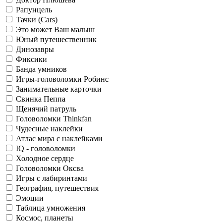
Рапунцель
Тачки (Cars)
Это может Ваш малыш
Юный путешественник
Динозавры
Фиксики
Банда умников
Игры-головоломки Робинс
Занимательные карточки
Свинка Пеппа
Щенячий патруль
Головоломки Thinkfan
Чудесные наклейки
Атлас мира с наклейками
IQ - головоломки
Холодное сердце
Головоломки Оксва
Игры с лабиринтами
География, путешествия
Эмоции
Таблица умножения
Космос, планеты