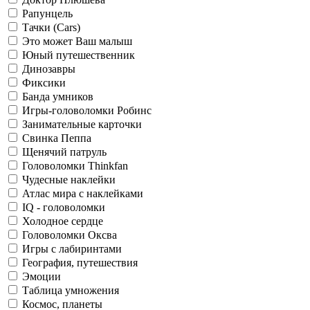
Рапунцель
Тачки (Cars)
Это может Ваш малыш
Юный путешественник
Динозавры
Фиксики
Банда умников
Игры-головоломки Робинс
Занимательные карточки
Свинка Пеппа
Щенячий патруль
Головоломки Thinkfan
Чудесные наклейки
Атлас мира с наклейками
IQ - головоломки
Холодное сердце
Головоломки Оксва
Игры с лабиринтами
География, путешествия
Эмоции
Таблица умножения
Космос, планеты