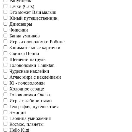
Рапунцель
Тачки (Cars)
Это может Ваш малыш
Юный путешественник
Динозавры
Фиксики
Банда умников
Игры-головоломки Робинс
Занимательные карточки
Свинка Пеппа
Щенячий патруль
Головоломки Thinkfan
Чудесные наклейки
Атлас мира с наклейками
IQ - головоломки
Холодное сердце
Головоломки Оксва
Игры с лабиринтами
География, путешествия
Эмоции
Таблица умножения
Космос, планеты
Hello Kitti