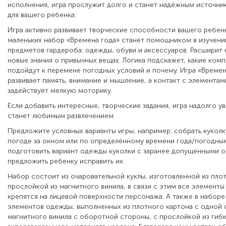
исполнения, игра прослужит долго и станет надёжным источн
для вашего ребенка.
Игра активно развивает творческие способности вашего ребенк
маленьких набор «Времена года» станет помощником в изучени
предметов гардероба: одежды, обуви и аксессуаров. Расширит 
новые знания о привычных вещах. Логика подскажет, какие ком
подойдут к перемене погодных условий и почему. Игра «Времен
развивает память, внимание и мышление, а контакт с элементам
задействует мелкую моторику.
Если добавить интересные, творческие задания, игра надолго у
станет любимым развлечением.
Предложите условных варианты игры, например: собрать куколк
погоде за окном или по определённому времени года/погодны
подготовить вариант одежды куколки с заранее допущенными 
предложить ребенку исправить их.
Набор состоит из очаровательной куклы, изготовленной из пло
прослойкой из магнитного винила, в связи с этим все элемен
крепятся на лицевой поверхности персонажа. А также в наборе
элементов одежды, выполненных из плотного картона с одной 
магнитного винила с оборотной стороны, с прослойкой из гиб