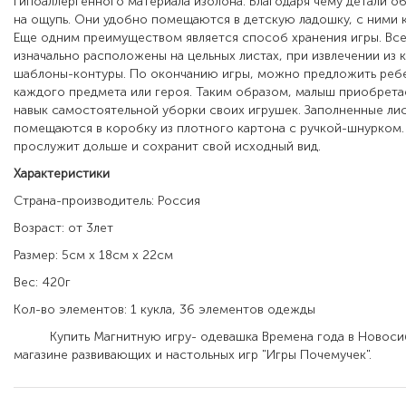
гипоаллергенного материала изолона. Благодаря чему детали о
на ощупь. Они удобно помещаются в детскую ладошку, с ними 
Еще одним преимуществом является способ хранения игры. Вс
изначально расположены на цельных листах, при извлечении из
шаблоны-контуры. По окончанию игры, можно предложить ребе
каждого предмета или героя. Таким образом, малыш приобрет
навык самостоятельной уборки своих игрушек. Заполненные ли
помещаются в коробку из плотного картона с ручкой-шнурком.
прослужит дольше и сохранит свой исходный вид.
Характеристики
Страна-производитель: Россия
Возраст: от 3лет
Размер: 5см x 18см x 22см
Вес: 420г
Кол-во элементов: 1 кукла, 36 элементов одежды
Купить Магнитную игру- одевашка Времена года в Новосиб
магазине развивающих и настольных игр "Игры Почемучек".