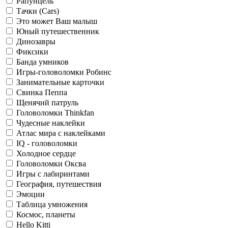
Рапунцель
Тачки (Cars)
Это может Ваш малыш
Юный путешественник
Динозавры
Фиксики
Банда умников
Игры-головоломки Робинс
Занимательные карточки
Свинка Пеппа
Щенячий патруль
Головоломки Thinkfan
Чудесные наклейки
Атлас мира с наклейками
IQ - головоломки
Холодное сердце
Головоломки Оксва
Игры с лабиринтами
География, путешествия
Эмоции
Таблица умножения
Космос, планеты
Hello Kitti