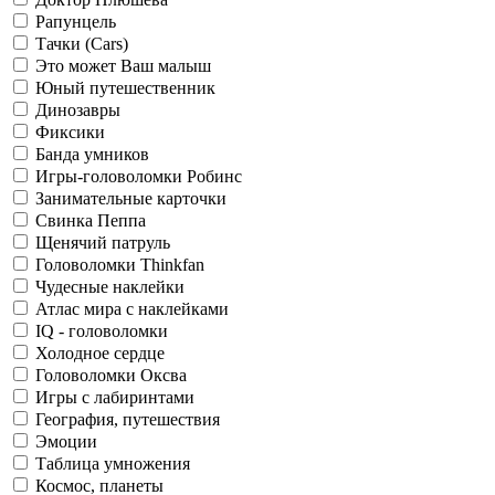
Рапунцель
Тачки (Cars)
Это может Ваш малыш
Юный путешественник
Динозавры
Фиксики
Банда умников
Игры-головоломки Робинс
Занимательные карточки
Свинка Пеппа
Щенячий патруль
Головоломки Thinkfan
Чудесные наклейки
Атлас мира с наклейками
IQ - головоломки
Холодное сердце
Головоломки Оксва
Игры с лабиринтами
География, путешествия
Эмоции
Таблица умножения
Космос, планеты