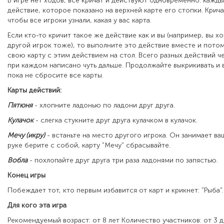
В игре нет ходов, все кричат и действуют одновременно: кажд
действие, которое показано на верхней карте его стопки. Крич
чтобы все игроки узнали, какая у вас карта.
Если кто-то кричит такое же действие как и вы (например, вы хот
другой игрок тоже), то выполните это действие вместе и пото
свою карту с этим действием на стол. Всего разных действий че
при каждом написано чуть дальше. Продолжайте выкрикивать и 
пока не сбросите все карты.
Карты действий:
Пятюня
- хлопните ладонью по ладони друг друга.
Кулачок
- слегка стукните друг друга кулачком в кулачок.
Мечу (икру)
- встаньте на место другого игрока. Он занимает ва
руке берите с собой, карту "Мечу" сбрасывайте.
Вобла
- похлопайте друг друга три раза ладонями по запястью.
Конец игры
Побеждает тот, кто первым избавится от карт и крикнет: "Рыба".
Для кого эта игра
Рекомендуемый возраст: от 8 лет Количество участников: от 3 д