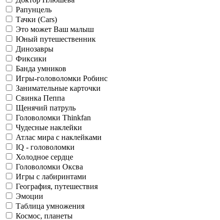
Рапунцель
Тачки (Cars)
Это может Ваш малыш
Юный путешественник
Динозавры
Фиксики
Банда умников
Игры-головоломки Робинс
Занимательные карточки
Свинка Пеппа
Щенячий патруль
Головоломки Thinkfan
Чудесные наклейки
Атлас мира с наклейками
IQ - головоломки
Холодное сердце
Головоломки Оксва
Игры с лабиринтами
География, путешествия
Эмоции
Таблица умножения
Космос, планеты