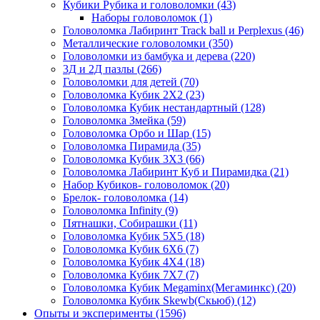
Кубики Рубика и головоломки
(43)
Наборы головоломок
(1)
Головоломка Лабиринт Track ball и Perplexus
(46)
Металлические головоломки
(350)
Головоломки из бамбука и дерева
(220)
3Д и 2Д пазлы
(266)
Головоломки для детей
(70)
Головоломка Кубик 2Х2
(23)
Головоломка Кубик нестандартный
(128)
Головоломка Змейка
(59)
Головоломка Орбо и Шар
(15)
Головоломка Пирамида
(35)
Головоломка Кубик 3Х3
(66)
Головоломка Лабиринт Куб и Пирамидка
(21)
Набор Кубиков- головоломок
(20)
Брелок- головоломка
(14)
Головоломка Infinity
(9)
Пятнашки, Собирашки
(11)
Головоломка Кубик 5Х5
(18)
Головоломка Кубик 6Х6
(7)
Головоломка Кубик 4Х4
(18)
Головоломка Кубик 7Х7
(7)
Головоломка Кубик Megaminx(Мегаминкс)
(20)
Головоломка Кубик Skewb(Скьюб)
(12)
Опыты и эксперименты
(1596)