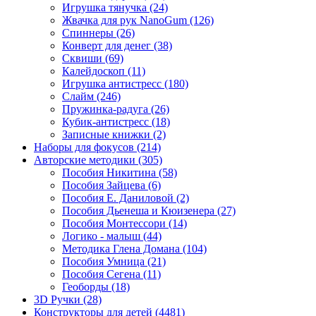
Игрушка тянучка
(24)
Жвачка для рук NanoGum
(126)
Спиннеры
(26)
Конверт для денег
(38)
Сквиши
(69)
Калейдоскоп
(11)
Игрушка антистресс
(180)
Слайм
(246)
Пружинка-радуга
(26)
Кубик-антистресс
(18)
Записные книжки
(2)
Наборы для фокусов
(214)
Авторские методики
(305)
Пособия Никитина
(58)
Пособия Зайцева
(6)
Пособия Е. Даниловой
(2)
Пособия Дьенеша и Кюизенера
(27)
Пособия Монтессори
(14)
Логико - малыш
(44)
Методика Глена Домана
(104)
Пособия Умница
(21)
Пособия Сегена
(11)
Геоборды
(18)
3D Ручки
(28)
Конструкторы для детей
(4481)