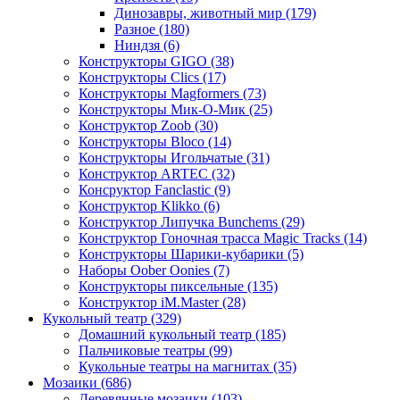
Динозавры, животный мир
(179)
Разное
(180)
Ниндзя
(6)
Конструкторы GIGO
(38)
Конструкторы Clics
(17)
Конструкторы Magformers
(73)
Конструкторы Мик-О-Мик
(25)
Конструктор Zoob
(30)
Конструкторы Bloco
(14)
Конструкторы Игольчатые
(31)
Конструктор ARTEC
(32)
Консруктор Fanclastic
(9)
Конструктор Klikko
(6)
Конструктор Липучка Bunchems
(29)
Конструктор Гоночная трасса Magic Tracks
(14)
Конструкторы Шарики-кубарики
(5)
Наборы Oober Oonies
(7)
Конструкторы пиксельные
(135)
Конструктор iM.Master
(28)
Кукольный театр
(329)
Домашний кукольный театр
(185)
Пальчиковые театры
(99)
Кукольные театры на магнитах
(35)
Мозаики
(686)
Деревянные мозаики
(103)