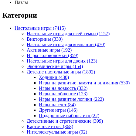
Пазлы
Категории
Настольные игры
(7415)
Настольные игры для всей семьи
(1157)
Викторины
(330)
Настольные игры для компании
(470)
Активные игры
(192)
Игры головоломки
(359)
Настольные игры для двоих
(123)
Экономические игры
(154)
Детские настольные игры
(1892)
Ходилки
(430)
Игры на развитие памяти и внимания
(530)
Игры на ловкость
(332)
Игры на общение
(123)
Игры на развитие логики
(222)
Игры на счет
(84)
Другие игры
(146)
Подарочные наборы игр
(22)
Детективные и стратегические
(399)
Карточные игры
(868)
Интеллектуальные игры
(92)