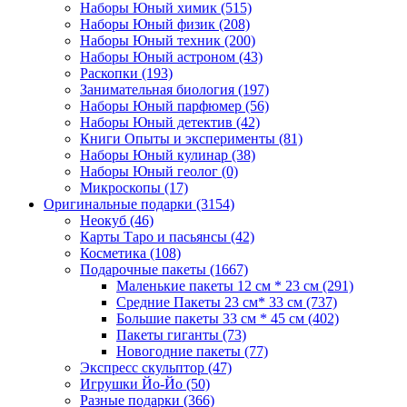
Наборы Юный химик
(515)
Наборы Юный физик
(208)
Наборы Юный техник
(200)
Наборы Юный астроном
(43)
Раскопки
(193)
Занимательная биология
(197)
Наборы Юный парфюмер
(56)
Наборы Юный детектив
(42)
Книги Опыты и эксперименты
(81)
Наборы Юный кулинар
(38)
Наборы Юный геолог
(0)
Микроскопы
(17)
Оригинальные подарки
(3154)
Неокуб
(46)
Карты Таро и пасьянсы
(42)
Косметика
(108)
Подарочные пакеты
(1667)
Маленькие пакеты 12 см * 23 см
(291)
Средние Пакеты 23 см* 33 см
(737)
Большие пакеты 33 см * 45 см
(402)
Пакеты гиганты
(73)
Новогодние пакеты
(77)
Экспресс скульптор
(47)
Игрушки Йо-Йо
(50)
Разные подарки
(366)