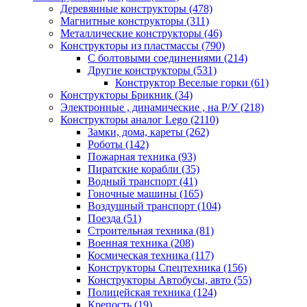
Деревянные конструкторы
(478)
Магнитные конструкторы
(311)
Металлические конструкторы
(46)
Конструкторы из пластмассы
(790)
С болтовыми соединениями
(214)
Другие конструкторы
(531)
Конструктор Веселые горки
(61)
Конструкторы Брикник
(34)
Электронные , динамические , на Р/У
(218)
Конструкторы аналог Lego
(2110)
Замки, дома, кареты
(262)
Роботы
(142)
Пожарная техника
(93)
Пиратские корабли
(35)
Водный транспорт
(41)
Гоночные машины
(165)
Воздушный транспорт
(104)
Поезда
(51)
Строительная техника
(81)
Военная техника
(208)
Космическая техника
(117)
Конструкторы Спецтехника
(156)
Конструкторы Автобусы, авто
(55)
Полицейская техника
(124)
Крепость
(19)