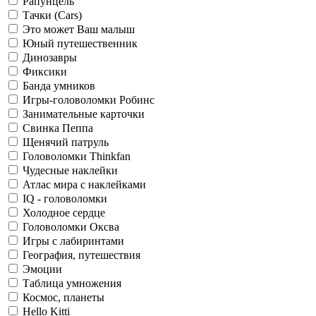
Рапунцель
Тачки (Cars)
Это может Ваш малыш
Юный путешественник
Динозавры
Фиксики
Банда умников
Игры-головоломки Робинс
Занимательные карточки
Свинка Пеппа
Щенячий патруль
Головоломки Thinkfan
Чудесные наклейки
Атлас мира с наклейками
IQ - головоломки
Холодное сердце
Головоломки Оксва
Игры с лабиринтами
География, путешествия
Эмоции
Таблица умножения
Космос, планеты
Hello Kitti