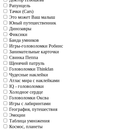
Рапунцель
Тачки (Cars)
Это может Ваш малыш
Юный путешественник
Динозавры
Фиксики
Банда умников
Игры-головоломки Робинс
Занимательные карточки
Свинка Пеппа
Щенячий патруль
Головоломки Thinkfan
Чудесные наклейки
Атлас мира с наклейками
IQ - головоломки
Холодное сердце
Головоломки Оксва
Игры с лабиринтами
География, путешествия
Эмоции
Таблица умножения
Космос, планеты