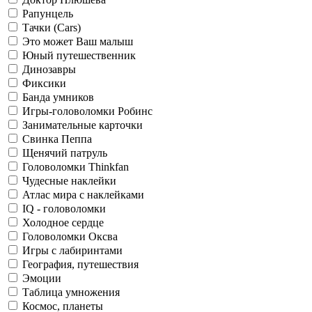
Рапунцель
Тачки (Cars)
Это может Ваш малыш
Юный путешественник
Динозавры
Фиксики
Банда умников
Игры-головоломки Робинс
Занимательные карточки
Свинка Пеппа
Щенячий патруль
Головоломки Thinkfan
Чудесные наклейки
Атлас мира с наклейками
IQ - головоломки
Холодное сердце
Головоломки Оксва
Игры с лабиринтами
География, путешествия
Эмоции
Таблица умножения
Космос, планеты