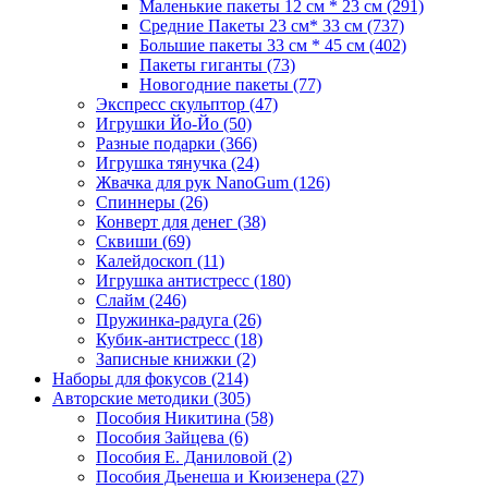
Маленькие пакеты 12 см * 23 см
(291)
Средние Пакеты 23 см* 33 см
(737)
Большие пакеты 33 см * 45 см
(402)
Пакеты гиганты
(73)
Новогодние пакеты
(77)
Экспресс скульптор
(47)
Игрушки Йо-Йо
(50)
Разные подарки
(366)
Игрушка тянучка
(24)
Жвачка для рук NanoGum
(126)
Спиннеры
(26)
Конверт для денег
(38)
Сквиши
(69)
Калейдоскоп
(11)
Игрушка антистресс
(180)
Слайм
(246)
Пружинка-радуга
(26)
Кубик-антистресс
(18)
Записные книжки
(2)
Наборы для фокусов
(214)
Авторские методики
(305)
Пособия Никитина
(58)
Пособия Зайцева
(6)
Пособия Е. Даниловой
(2)
Пособия Дьенеша и Кюизенера
(27)