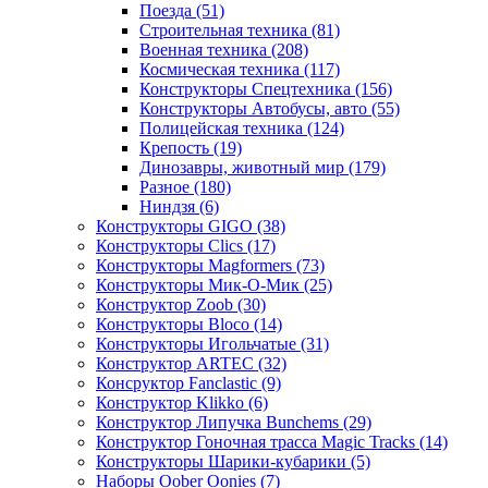
Поезда
(51)
Строительная техника
(81)
Военная техника
(208)
Космическая техника
(117)
Конструкторы Спецтехника
(156)
Конструкторы Автобусы, авто
(55)
Полицейская техника
(124)
Крепость
(19)
Динозавры, животный мир
(179)
Разное
(180)
Ниндзя
(6)
Конструкторы GIGO
(38)
Конструкторы Clics
(17)
Конструкторы Magformers
(73)
Конструкторы Мик-О-Мик
(25)
Конструктор Zoob
(30)
Конструкторы Bloco
(14)
Конструкторы Игольчатые
(31)
Конструктор ARTEC
(32)
Консруктор Fanclastic
(9)
Конструктор Klikko
(6)
Конструктор Липучка Bunchems
(29)
Конструктор Гоночная трасса Magic Tracks
(14)
Конструкторы Шарики-кубарики
(5)
Наборы Oober Oonies
(7)