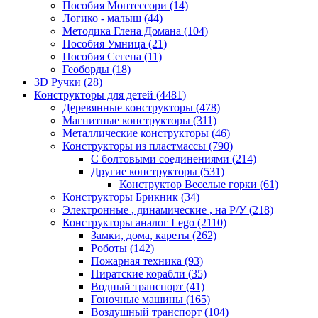
Пособия Монтессори
(14)
Логико - малыш
(44)
Методика Глена Домана
(104)
Пособия Умница
(21)
Пособия Сегена
(11)
Геоборды
(18)
3D Ручки
(28)
Конструкторы для детей
(4481)
Деревянные конструкторы
(478)
Магнитные конструкторы
(311)
Металлические конструкторы
(46)
Конструкторы из пластмассы
(790)
С болтовыми соединениями
(214)
Другие конструкторы
(531)
Конструктор Веселые горки
(61)
Конструкторы Брикник
(34)
Электронные , динамические , на Р/У
(218)
Конструкторы аналог Lego
(2110)
Замки, дома, кареты
(262)
Роботы
(142)
Пожарная техника
(93)
Пиратские корабли
(35)
Водный транспорт
(41)
Гоночные машины
(165)
Воздушный транспорт
(104)