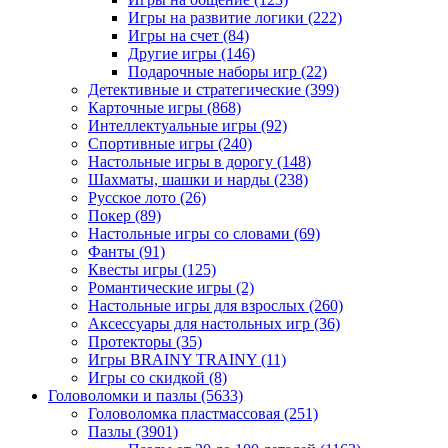
Игры на развитие логики
(222)
Игры на счет
(84)
Другие игры
(146)
Подарочные наборы игр
(22)
Детективные и стратегические
(399)
Карточные игры
(868)
Интеллектуальные игры
(92)
Спортивные игры
(240)
Настольные игры в дорогу
(148)
Шахматы, шашки и нарды
(238)
Русское лото
(26)
Покер
(89)
Настольные игры со словами
(69)
Фанты
(91)
Квесты игры
(125)
Романтические игры
(2)
Настольные игры для взрослых
(260)
Аксессуары для настольных игр
(36)
Протекторы
(35)
Игры BRAINY TRAINY
(11)
Игры со скидкой
(8)
Головоломки и пазлы
(5633)
Головоломка пластмассовая
(251)
Пазлы
(3901)