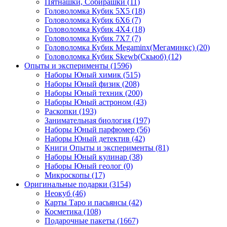
Пятнашки, Собирашки
(11)
Головоломка Кубик 5Х5
(18)
Головоломка Кубик 6Х6
(7)
Головоломка Кубик 4Х4
(18)
Головоломка Кубик 7Х7
(7)
Головоломка Кубик Megaminx(Мегаминкс)
(20)
Головоломка Кубик Skewb(Скьюб)
(12)
Опыты и эксперименты
(1596)
Наборы Юный химик
(515)
Наборы Юный физик
(208)
Наборы Юный техник
(200)
Наборы Юный астроном
(43)
Раскопки
(193)
Занимательная биология
(197)
Наборы Юный парфюмер
(56)
Наборы Юный детектив
(42)
Книги Опыты и эксперименты
(81)
Наборы Юный кулинар
(38)
Наборы Юный геолог
(0)
Микроскопы
(17)
Оригинальные подарки
(3154)
Неокуб
(46)
Карты Таро и пасьянсы
(42)
Косметика
(108)
Подарочные пакеты
(1667)