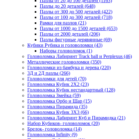
Пазлы от 20 до 100 деталей
(1163)
Пазлы до 20 деталей
(648)
Пазлы от 300 до 500 деталей
(422)
Пазлы от 100 до 300 деталей
(718)
Рамки для пазлов
(21)
Пазлы от 1000 до 1500 деталей
(653)
Пазлы от 2000 деталей
(206)
Пазлы фигурные дерявянные
(69)
Кубики Рубика и головоломки
(43)
Наборы головоломок
(1)
Головоломка Лабиринт Track ball и Perplexus
(46)
Металлические головоломки
(350)
Головоломки из бамбука и дерева
(220)
3Д и 2Д пазлы
(266)
Головоломки для детей
(70)
Головоломка Кубик 2Х2
(23)
Головоломка Кубик нестандартный
(128)
Головоломка Змейка
(59)
Головоломка Орбо и Шар
(15)
Головоломка Пирамида
(35)
Головоломка Кубик 3Х3
(66)
Головоломка Лабиринт Куб и Пирамидка
(21)
Набор Кубиков- головоломок
(20)
Брелок- головоломка
(14)
Головоломка Infinity
(9)