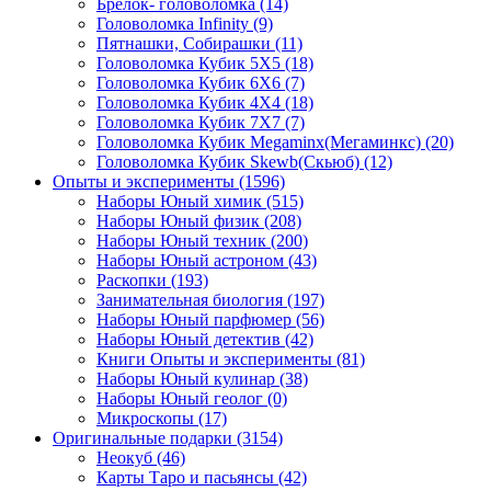
Брелок- головоломка
(14)
Головоломка Infinity
(9)
Пятнашки, Собирашки
(11)
Головоломка Кубик 5Х5
(18)
Головоломка Кубик 6Х6
(7)
Головоломка Кубик 4Х4
(18)
Головоломка Кубик 7Х7
(7)
Головоломка Кубик Megaminx(Мегаминкс)
(20)
Головоломка Кубик Skewb(Скьюб)
(12)
Опыты и эксперименты
(1596)
Наборы Юный химик
(515)
Наборы Юный физик
(208)
Наборы Юный техник
(200)
Наборы Юный астроном
(43)
Раскопки
(193)
Занимательная биология
(197)
Наборы Юный парфюмер
(56)
Наборы Юный детектив
(42)
Книги Опыты и эксперименты
(81)
Наборы Юный кулинар
(38)
Наборы Юный геолог
(0)
Микроскопы
(17)
Оригинальные подарки
(3154)
Неокуб
(46)
Карты Таро и пасьянсы
(42)