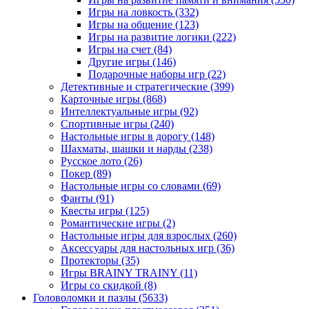
Игры на ловкость
(332)
Игры на общение
(123)
Игры на развитие логики
(222)
Игры на счет
(84)
Другие игры
(146)
Подарочные наборы игр
(22)
Детективные и стратегические
(399)
Карточные игры
(868)
Интеллектуальные игры
(92)
Спортивные игры
(240)
Настольные игры в дорогу
(148)
Шахматы, шашки и нарды
(238)
Русское лото
(26)
Покер
(89)
Настольные игры со словами
(69)
Фанты
(91)
Квесты игры
(125)
Романтические игры
(2)
Настольные игры для взрослых
(260)
Аксессуары для настольных игр
(36)
Протекторы
(35)
Игры BRAINY TRAINY
(11)
Игры со скидкой
(8)
Головоломки и пазлы
(5633)