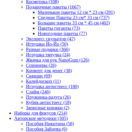
Косметика
(108)
Подарочные пакеты
(1667)
Маленькие пакеты 12 см * 23 см
(291)
Средние Пакеты 23 см* 33 см
(737)
Большие пакеты 33 см * 45 см
(402)
Пакеты гиганты
(73)
Новогодние пакеты
(77)
Экспресс скульптор
(47)
Игрушки Йо-Йо
(50)
Разные подарки
(366)
Игрушка тянучка
(24)
Жвачка для рук NanoGum
(126)
Спиннеры
(26)
Конверт для денег
(38)
Сквиши
(69)
Калейдоскоп
(11)
Игрушка антистресс
(180)
Слайм
(246)
Пружинка-радуга
(26)
Кубик-антистресс
(18)
Записные книжки
(2)
Наборы для фокусов
(214)
Авторские методики
(305)
Пособия Никитина
(58)
Пособия Зайцева
(6)