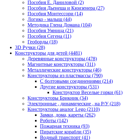
Пособия Е. Даниловой
(2)
Пособия Дьенеша и Кюизенера
(27)
Пособия Монтессори
(14)
Логико - малыш
(44)
Методика Глена Домана
(104)
Пособия Умница
(21)
Пособия Сегена
(11)
Геоборды
(18)
3D Ручки
(28)
Конструкторы для детей
(4481)
Деревянные конструкторы
(478)
Магнитные конструкторы
(311)
Металлические конструкторы
(46)
Конструкторы из пластмассы
(790)
С болтовыми соединениями
(214)
Другие конструкторы
(531)
Конструктор Веселые горки
(61)
Конструкторы Брикник
(34)
Электронные , динамические , на Р/У
(218)
Конструкторы аналог Lego
(2110)
Замки, дома, кареты
(262)
Роботы
(142)
Пожарная техника
(93)
Пиратские корабли
(35)
Водный транспорт
(41)