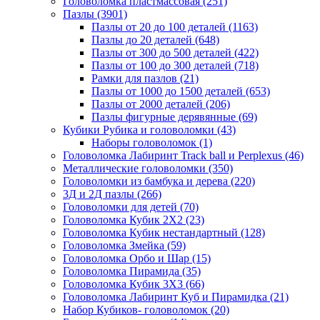
Головоломка пластмассовая
(251)
Пазлы
(3901)
Пазлы от 20 до 100 деталей
(1163)
Пазлы до 20 деталей
(648)
Пазлы от 300 до 500 деталей
(422)
Пазлы от 100 до 300 деталей
(718)
Рамки для пазлов
(21)
Пазлы от 1000 до 1500 деталей
(653)
Пазлы от 2000 деталей
(206)
Пазлы фигурные дерявянные
(69)
Кубики Рубика и головоломки
(43)
Наборы головоломок
(1)
Головоломка Лабиринт Track ball и Perplexus
(46)
Металлические головоломки
(350)
Головоломки из бамбука и дерева
(220)
3Д и 2Д пазлы
(266)
Головоломки для детей
(70)
Головоломка Кубик 2Х2
(23)
Головоломка Кубик нестандартный
(128)
Головоломка Змейка
(59)
Головоломка Орбо и Шар
(15)
Головоломка Пирамида
(35)
Головоломка Кубик 3Х3
(66)
Головоломка Лабиринт Куб и Пирамидка
(21)
Набор Кубиков- головоломок
(20)