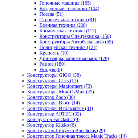
Гоночные машины
(165)
Воздушный транспорт
(104)
Поезда
(51)
Строительная техника
(81)
Военная техника
(208)
Космическая техника
(117)
Конструкторы Спецтехника
(156)
Конструкторы Автобусы, авто
(55)
Полицейская техника
(124)
Крепость
(19)
Динозавры, животный мир
(179)
Разное
(180)
Ниндзя
(6)
Конструкторы GIGO
(38)
Конструкторы Clics
(17)
Конструкторы Magformers
(73)
Конструкторы Мик-О-Мик
(25)
Конструктор Zoob
(30)
Конструкторы Bloco
(14)
Конструкторы Игольчатые
(31)
Конструктор ARTEC
(32)
Консруктор Fanclastic
(9)
Конструктор Klikko
(6)
Конструктор Липучка Bunchems
(29)
Конструктор Гоночная трасса Magic Tracks
(14)