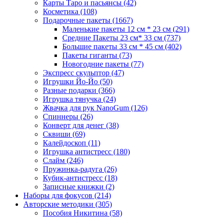
Карты Таро и пасьянсы
(42)
Косметика
(108)
Подарочные пакеты
(1667)
Маленькие пакеты 12 см * 23 см
(291)
Средние Пакеты 23 см* 33 см
(737)
Большие пакеты 33 см * 45 см
(402)
Пакеты гиганты
(73)
Новогодние пакеты
(77)
Экспресс скульптор
(47)
Игрушки Йо-Йо
(50)
Разные подарки
(366)
Игрушка тянучка
(24)
Жвачка для рук NanoGum
(126)
Спиннеры
(26)
Конверт для денег
(38)
Сквиши
(69)
Калейдоскоп
(11)
Игрушка антистресс
(180)
Слайм
(246)
Пружинка-радуга
(26)
Кубик-антистресс
(18)
Записные книжки
(2)
Наборы для фокусов
(214)
Авторские методики
(305)
Пособия Никитина
(58)