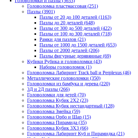
Головоломки и пазлы
(5633)
Головоломка пластмассовая
(251)
Пазлы
(3901)
Пазлы от 20 до 100 деталей
(1163)
Пазлы до 20 деталей
(648)
Пазлы от 300 до 500 деталей
(422)
Пазлы от 100 до 300 деталей
(718)
Рамки для пазлов
(21)
Пазлы от 1000 до 1500 деталей
(653)
Пазлы от 2000 деталей
(206)
Пазлы фигурные дерявянные
(69)
Кубики Рубика и головоломки
(43)
Наборы головоломок
(1)
Головоломка Лабиринт Track ball и Perplexus
(46)
Металлические головоломки
(350)
Головоломки из бамбука и дерева
(220)
3Д и 2Д пазлы
(266)
Головоломки для детей
(70)
Головоломка Кубик 2Х2
(23)
Головоломка Кубик нестандартный
(128)
Головоломка Змейка
(59)
Головоломка Орбо и Шар
(15)
Головоломка Пирамида
(35)
Головоломка Кубик 3Х3
(66)
Головоломка Лабиринт Куб и Пирамидка
(21)