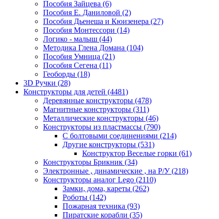
Пособия Зайцева
(6)
Пособия Е. Даниловой
(2)
Пособия Дьенеша и Кюизенера
(27)
Пособия Монтессори
(14)
Логико - малыш
(44)
Методика Глена Домана
(104)
Пособия Умница
(21)
Пособия Сегена
(11)
Геоборды
(18)
3D Ручки
(28)
Конструкторы для детей
(4481)
Деревянные конструкторы
(478)
Магнитные конструкторы
(311)
Металлические конструкторы
(46)
Конструкторы из пластмассы
(790)
С болтовыми соединениями
(214)
Другие конструкторы
(531)
Конструктор Веселые горки
(61)
Конструкторы Брикник
(34)
Электронные , динамические , на Р/У
(218)
Конструкторы аналог Lego
(2110)
Замки, дома, кареты
(262)
Роботы
(142)
Пожарная техника
(93)
Пиратские корабли
(35)