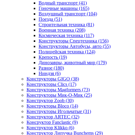
Водный транспорт
(41)
Гоночные машины
(165)
Воздушный транспорт
(104)
Поезда
(51)
Строительная техника
(81)
Военная техника
(208)
Космическая техника
(117)
Конструкторы Спецтехника
(156)
Конструкторы Автобусы, авто
(55)
Полицейская техника
(124)
Крепость
(19)
Динозавры, животный мир
(179)
Разное
(180)
Ниндзя
(6)
Конструкторы GIGO
(38)
Конструкторы Clics
(17)
Конструкторы Magformers
(73)
Конструкторы Мик-О-Мик
(25)
Конструктор Zoob
(30)
Конструкторы Bloco
(14)
Конструкторы Игольчатые
(31)
Конструктор ARTEC
(32)
Консруктор Fanclastic
(9)
Конструктор Klikko
(6)
Конструктор Липучка Bunchems
(29)