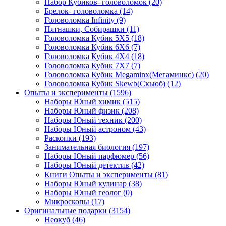
Набор Кубиков- головоломок
(20)
Брелок- головоломка
(14)
Головоломка Infinity
(9)
Пятнашки, Собирашки
(11)
Головоломка Кубик 5Х5
(18)
Головоломка Кубик 6Х6
(7)
Головоломка Кубик 4Х4
(18)
Головоломка Кубик 7Х7
(7)
Головоломка Кубик Megaminx(Мегаминкс)
(20)
Головоломка Кубик Skewb(Скьюб)
(12)
Опыты и эксперименты
(1596)
Наборы Юный химик
(515)
Наборы Юный физик
(208)
Наборы Юный техник
(200)
Наборы Юный астроном
(43)
Раскопки
(193)
Занимательная биология
(197)
Наборы Юный парфюмер
(56)
Наборы Юный детектив
(42)
Книги Опыты и эксперименты
(81)
Наборы Юный кулинар
(38)
Наборы Юный геолог
(0)
Микроскопы
(17)
Оригинальные подарки
(3154)
Неокуб
(46)