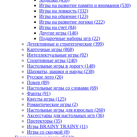
Игры на развитие памяти и внимания
(530)
Игры на ловкость
(332)
Игры на общение
(123)
Игры на развитие логики
(222)
Игры на счет
(84)
Другие игры
(146)
Подарочные наборы игр
(22)
Детективные и стратегические
(399)
Карточные игры
(868)
Интеллектуальные игры
(92)
Спортивные игры
(240)
Настольные игры в дорогу
(148)
Шахматы, шашки и нарды
(238)
Русское лото
(26)
Покер
(89)
Настольные игры со словами
(69)
Фанты
(91)
Квесты игры
(125)
Романтические игры
(2)
Настольные игры для взрослых
(260)
Аксессуары для настольных игр
(36)
Протекторы
(35)
Игры BRAINY TRAINY
(11)
Игры со скидкой
(8)