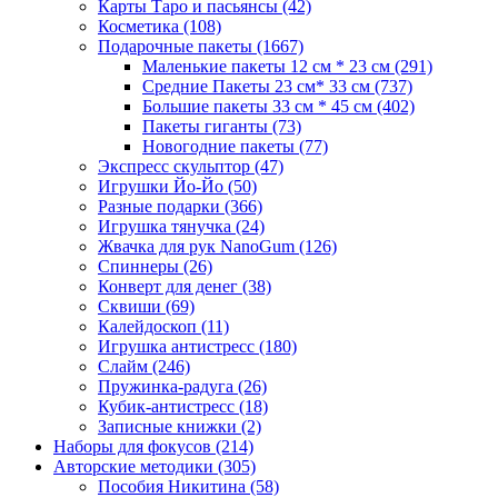
Карты Таро и пасьянсы
(42)
Косметика
(108)
Подарочные пакеты
(1667)
Маленькие пакеты 12 см * 23 см
(291)
Средние Пакеты 23 см* 33 см
(737)
Большие пакеты 33 см * 45 см
(402)
Пакеты гиганты
(73)
Новогодние пакеты
(77)
Экспресс скульптор
(47)
Игрушки Йо-Йо
(50)
Разные подарки
(366)
Игрушка тянучка
(24)
Жвачка для рук NanoGum
(126)
Спиннеры
(26)
Конверт для денег
(38)
Сквиши
(69)
Калейдоскоп
(11)
Игрушка антистресс
(180)
Слайм
(246)
Пружинка-радуга
(26)
Кубик-антистресс
(18)
Записные книжки
(2)
Наборы для фокусов
(214)
Авторские методики
(305)
Пособия Никитина
(58)