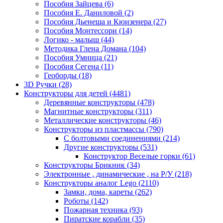
Пособия Зайцева
(6)
Пособия Е. Даниловой
(2)
Пособия Дьенеша и Кюизенера
(27)
Пособия Монтессори
(14)
Логико - малыш
(44)
Методика Глена Домана
(104)
Пособия Умница
(21)
Пособия Сегена
(11)
Геоборды
(18)
3D Ручки
(28)
Конструкторы для детей
(4481)
Деревянные конструкторы
(478)
Магнитные конструкторы
(311)
Металлические конструкторы
(46)
Конструкторы из пластмассы
(790)
С болтовыми соединениями
(214)
Другие конструкторы
(531)
Конструктор Веселые горки
(61)
Конструкторы Брикник
(34)
Электронные , динамические , на Р/У
(218)
Конструкторы аналог Lego
(2110)
Замки, дома, кареты
(262)
Роботы
(142)
Пожарная техника
(93)
Пиратские корабли
(35)