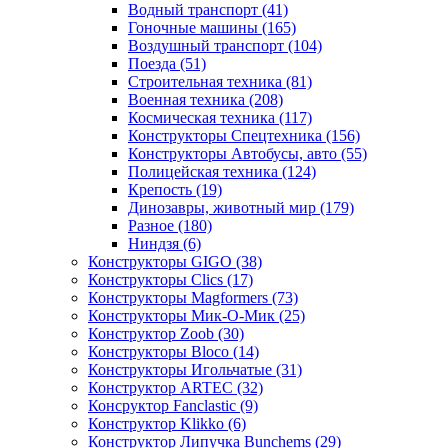
Водный транспорт
(41)
Гоночные машины
(165)
Воздушный транспорт
(104)
Поезда
(51)
Строительная техника
(81)
Военная техника
(208)
Космическая техника
(117)
Конструкторы Спецтехника
(156)
Конструкторы Автобусы, авто
(55)
Полицейская техника
(124)
Крепость
(19)
Динозавры, животный мир
(179)
Разное
(180)
Ниндзя
(6)
Конструкторы GIGO
(38)
Конструкторы Clics
(17)
Конструкторы Magformers
(73)
Конструкторы Мик-О-Мик
(25)
Конструктор Zoob
(30)
Конструкторы Bloco
(14)
Конструкторы Игольчатые
(31)
Конструктор ARTEC
(32)
Консруктор Fanclastic
(9)
Конструктор Klikko
(6)
Конструктор Липучка Bunchems
(29)