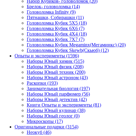
Набор Кубиков- головоломок
(20)
Брелок- головоломка
(14)
Головоломка Infinity
(9)
Пятнашки, Собирашки
(11)
Головоломка Кубик 5Х5
(18)
Головоломка Кубик 6Х6
(7)
Головоломка Кубик 4Х4
(18)
Головоломка Кубик 7Х7
(7)
Головоломка Кубик Megaminx(Мегаминкс)
(20)
Головоломка Кубик Skewb(Скьюб)
(12)
Опыты и эксперименты
(1596)
Наборы Юный химик
(515)
Наборы Юный физик
(208)
Наборы Юный техник
(200)
Наборы Юный астроном
(43)
Раскопки
(193)
Занимательная биология
(197)
Наборы Юный парфюмер
(56)
Наборы Юный детектив
(42)
Книги Опыты и эксперименты
(81)
Наборы Юный кулинар
(38)
Наборы Юный геолог
(0)
Микроскопы
(17)
Оригинальные подарки
(3154)
Неокуб
(46)