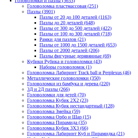
Головоломки и пазлы
(5633)
Головоломка пластмассовая
(251)
Пазлы
(3901)
Пазлы от 20 до 100 деталей
(1163)
Пазлы до 20 деталей
(648)
Пазлы от 300 до 500 деталей
(422)
Пазлы от 100 до 300 деталей
(718)
Рамки для пазлов
(21)
Пазлы от 1000 до 1500 деталей
(653)
Пазлы от 2000 деталей
(206)
Пазлы фигурные дерявянные
(69)
Кубики Рубика и головоломки
(43)
Наборы головоломок
(1)
Головоломка Лабиринт Track ball и Perplexus
(46)
Металлические головоломки
(350)
Головоломки из бамбука и дерева
(220)
3Д и 2Д пазлы
(266)
Головоломки для детей
(70)
Головоломка Кубик 2Х2
(23)
Головоломка Кубик нестандартный
(128)
Головоломка Змейка
(59)
Головоломка Орбо и Шар
(15)
Головоломка Пирамида
(35)
Головоломка Кубик 3Х3
(66)
Головоломка Лабиринт Куб и Пирамидка
(21)