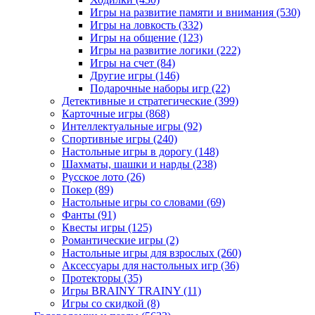
Игры на развитие памяти и внимания
(530)
Игры на ловкость
(332)
Игры на общение
(123)
Игры на развитие логики
(222)
Игры на счет
(84)
Другие игры
(146)
Подарочные наборы игр
(22)
Детективные и стратегические
(399)
Карточные игры
(868)
Интеллектуальные игры
(92)
Спортивные игры
(240)
Настольные игры в дорогу
(148)
Шахматы, шашки и нарды
(238)
Русское лото
(26)
Покер
(89)
Настольные игры со словами
(69)
Фанты
(91)
Квесты игры
(125)
Романтические игры
(2)
Настольные игры для взрослых
(260)
Аксессуары для настольных игр
(36)
Протекторы
(35)
Игры BRAINY TRAINY
(11)
Игры со скидкой
(8)