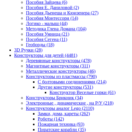
Пособия Зайцева
(6)
Пособия Е. Даниловой
(2)
Пособия Дьенеша и Кюизенера
(27)
Пособия Монтессори
(14)
Логико - малыш
(44)
Методика Глена Домана
(104)
Пособия Умница
(21)
Пособия Сегена
(11)
Геоборды
(18)
3D Ручки
(28)
Конструкторы для детей
(4481)
Деревянные конструкторы
(478)
Магнитные конструкторы
(311)
Металлические конструкторы
(46)
Конструкторы из пластмассы
(790)
С болтовыми соединениями
(214)
Другие конструкторы
(531)
Конструктор Веселые горки
(61)
Конструкторы Брикник
(34)
Электронные , динамические , на Р/У
(218)
Конструкторы аналог Lego
(2110)
Замки, дома, кареты
(262)
Роботы
(142)
Пожарная техника
(93)
Пиратские корабли
(35)