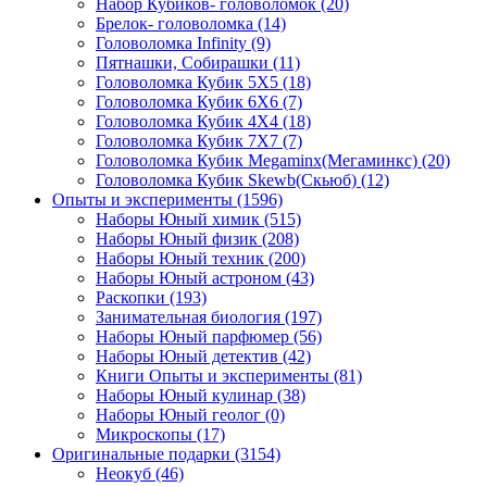
Набор Кубиков- головоломок
(20)
Брелок- головоломка
(14)
Головоломка Infinity
(9)
Пятнашки, Собирашки
(11)
Головоломка Кубик 5Х5
(18)
Головоломка Кубик 6Х6
(7)
Головоломка Кубик 4Х4
(18)
Головоломка Кубик 7Х7
(7)
Головоломка Кубик Megaminx(Мегаминкс)
(20)
Головоломка Кубик Skewb(Скьюб)
(12)
Опыты и эксперименты
(1596)
Наборы Юный химик
(515)
Наборы Юный физик
(208)
Наборы Юный техник
(200)
Наборы Юный астроном
(43)
Раскопки
(193)
Занимательная биология
(197)
Наборы Юный парфюмер
(56)
Наборы Юный детектив
(42)
Книги Опыты и эксперименты
(81)
Наборы Юный кулинар
(38)
Наборы Юный геолог
(0)
Микроскопы
(17)
Оригинальные подарки
(3154)
Неокуб
(46)