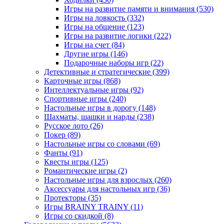
Игры на развитие памяти и внимания
(530)
Игры на ловкость
(332)
Игры на общение
(123)
Игры на развитие логики
(222)
Игры на счет
(84)
Другие игры
(146)
Подарочные наборы игр
(22)
Детективные и стратегические
(399)
Карточные игры
(868)
Интеллектуальные игры
(92)
Спортивные игры
(240)
Настольные игры в дорогу
(148)
Шахматы, шашки и нарды
(238)
Русское лото
(26)
Покер
(89)
Настольные игры со словами
(69)
Фанты
(91)
Квесты игры
(125)
Романтические игры
(2)
Настольные игры для взрослых
(260)
Аксессуары для настольных игр
(36)
Протекторы
(35)
Игры BRAINY TRAINY
(11)
Игры со скидкой
(8)