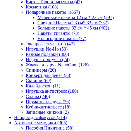
Карты Таро и пасьянсы
(42)
Косметика
(108)
Подарочные пакеты
(1667)
Маленькие пакеты 12 см * 23 см
(291)
Средние Пакеты 23 см* 33 см
(737)
Большие пакеты 33 см * 45 см
(402)
Пакеты гиганты
(73)
Новогодние пакеты
(77)
Экспресс скульптор
(47)
Игрушки Йо-Йо
(50)
Разные подарки
(366)
Игрушка тянучка
(24)
Жвачка для рук NanoGum
(126)
Спиннеры
(26)
Конверт для денег
(38)
Сквиши
(69)
Калейдоскоп
(11)
Игрушка антистресс
(180)
Слайм
(246)
Пружинка-радуга
(26)
Кубик-антистресс
(18)
Записные книжки
(2)
Наборы для фокусов
(214)
Авторские методики
(305)
Пособия Никитина
(58)