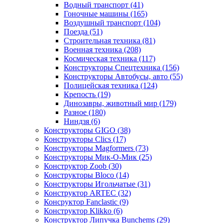
Водный транспорт
(41)
Гоночные машины
(165)
Воздушный транспорт
(104)
Поезда
(51)
Строительная техника
(81)
Военная техника
(208)
Космическая техника
(117)
Конструкторы Спецтехника
(156)
Конструкторы Автобусы, авто
(55)
Полицейская техника
(124)
Крепость
(19)
Динозавры, животный мир
(179)
Разное
(180)
Ниндзя
(6)
Конструкторы GIGO
(38)
Конструкторы Clics
(17)
Конструкторы Magformers
(73)
Конструкторы Мик-О-Мик
(25)
Конструктор Zoob
(30)
Конструкторы Bloco
(14)
Конструкторы Игольчатые
(31)
Конструктор ARTEC
(32)
Консруктор Fanclastic
(9)
Конструктор Klikko
(6)
Конструктор Липучка Bunchems
(29)