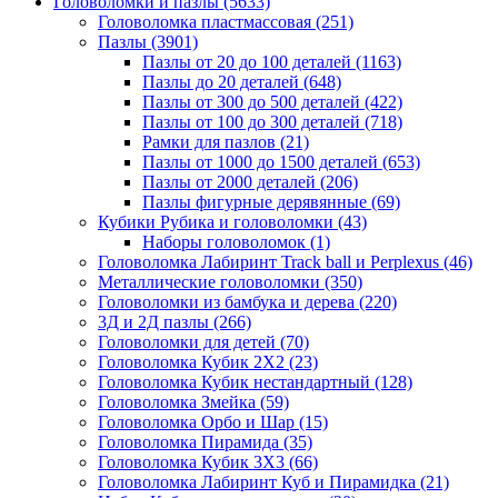
Головоломки и пазлы
(5633)
Головоломка пластмассовая
(251)
Пазлы
(3901)
Пазлы от 20 до 100 деталей
(1163)
Пазлы до 20 деталей
(648)
Пазлы от 300 до 500 деталей
(422)
Пазлы от 100 до 300 деталей
(718)
Рамки для пазлов
(21)
Пазлы от 1000 до 1500 деталей
(653)
Пазлы от 2000 деталей
(206)
Пазлы фигурные дерявянные
(69)
Кубики Рубика и головоломки
(43)
Наборы головоломок
(1)
Головоломка Лабиринт Track ball и Perplexus
(46)
Металлические головоломки
(350)
Головоломки из бамбука и дерева
(220)
3Д и 2Д пазлы
(266)
Головоломки для детей
(70)
Головоломка Кубик 2Х2
(23)
Головоломка Кубик нестандартный
(128)
Головоломка Змейка
(59)
Головоломка Орбо и Шар
(15)
Головоломка Пирамида
(35)
Головоломка Кубик 3Х3
(66)
Головоломка Лабиринт Куб и Пирамидка
(21)