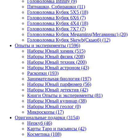
Головоломка Infinity
(9)
Пятнашки, Собирашки
(11)
Головоломка Кубик 5Х5
(18)
Головоломка Кубик 6Х6
(7)
Головоломка Кубик 4Х4
(18)
Головоломка Кубик 7Х7
(7)
Головоломка Кубик Megaminx(Мегаминкс)
(20)
Головоломка Кубик Skewb(Скьюб)
(12)
Опыты и эксперименты
(1596)
Наборы Юный химик
(515)
Наборы Юный физик
(208)
Наборы Юный техник
(200)
Наборы Юный астроном
(43)
Раскопки
(193)
Занимательная биология
(197)
Наборы Юный парфюмер
(56)
Наборы Юный детектив
(42)
Книги Опыты и эксперименты
(81)
Наборы Юный кулинар
(38)
Наборы Юный геолог
(0)
Микроскопы
(17)
Оригинальные подарки
(3154)
Неокуб
(46)
Карты Таро и пасьянсы
(42)
Косметика
(108)