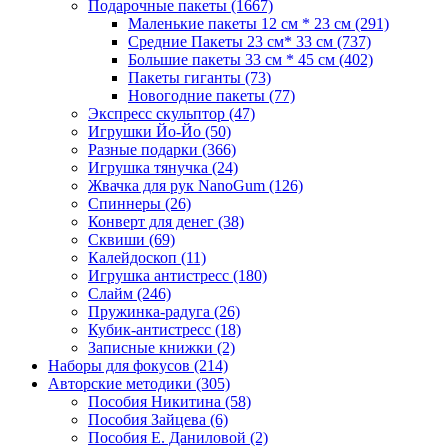
Подарочные пакеты
(1667)
Маленькие пакеты 12 см * 23 см
(291)
Средние Пакеты 23 см* 33 см
(737)
Большие пакеты 33 см * 45 см
(402)
Пакеты гиганты
(73)
Новогодние пакеты
(77)
Экспресс скульптор
(47)
Игрушки Йо-Йо
(50)
Разные подарки
(366)
Игрушка тянучка
(24)
Жвачка для рук NanoGum
(126)
Спиннеры
(26)
Конверт для денег
(38)
Сквиши
(69)
Калейдоскоп
(11)
Игрушка антистресс
(180)
Слайм
(246)
Пружинка-радуга
(26)
Кубик-антистресс
(18)
Записные книжки
(2)
Наборы для фокусов
(214)
Авторские методики
(305)
Пособия Никитина
(58)
Пособия Зайцева
(6)
Пособия Е. Даниловой
(2)