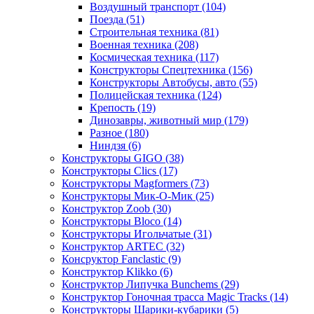
Воздушный транспорт
(104)
Поезда
(51)
Строительная техника
(81)
Военная техника
(208)
Космическая техника
(117)
Конструкторы Спецтехника
(156)
Конструкторы Автобусы, авто
(55)
Полицейская техника
(124)
Крепость
(19)
Динозавры, животный мир
(179)
Разное
(180)
Ниндзя
(6)
Конструкторы GIGO
(38)
Конструкторы Clics
(17)
Конструкторы Magformers
(73)
Конструкторы Мик-О-Мик
(25)
Конструктор Zoob
(30)
Конструкторы Bloco
(14)
Конструкторы Игольчатые
(31)
Конструктор ARTEC
(32)
Консруктор Fanclastic
(9)
Конструктор Klikko
(6)
Конструктор Липучка Bunchems
(29)
Конструктор Гоночная трасса Magic Tracks
(14)
Конструкторы Шарики-кубарики
(5)