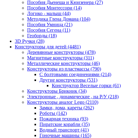
Пособия Дьенеша и Кюизенера
(27)
Пособия Монтессори
(14)
Логико - малыш
(44)
Методика Глена Домана
(104)
Пособия Умница
(21)
Пособия Сегена
(11)
Геоборды
(18)
3D Ручки
(28)
Конструкторы для детей
(4481)
Деревянные конструкторы
(478)
Магнитные конструкторы
(311)
Металлические конструкторы
(46)
Конструкторы из пластмассы
(790)
С болтовыми соединениями
(214)
Другие конструкторы
(531)
Конструктор Веселые горки
(61)
Конструкторы Брикник
(34)
Электронные , динамические , на Р/У
(218)
Конструкторы аналог Lego
(2110)
Замки, дома, кареты
(262)
Роботы
(142)
Пожарная техника
(93)
Пиратские корабли
(35)
Водный транспорт
(41)
Гоночные машины
(165)