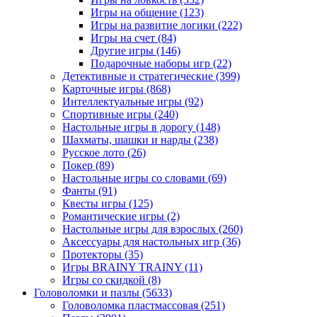
Игры на общение
(123)
Игры на развитие логики
(222)
Игры на счет
(84)
Другие игры
(146)
Подарочные наборы игр
(22)
Детективные и стратегические
(399)
Карточные игры
(868)
Интеллектуальные игры
(92)
Спортивные игры
(240)
Настольные игры в дорогу
(148)
Шахматы, шашки и нарды
(238)
Русское лото
(26)
Покер
(89)
Настольные игры со словами
(69)
Фанты
(91)
Квесты игры
(125)
Романтические игры
(2)
Настольные игры для взрослых
(260)
Аксессуары для настольных игр
(36)
Протекторы
(35)
Игры BRAINY TRAINY
(11)
Игры со скидкой
(8)
Головоломки и пазлы
(5633)
Головоломка пластмассовая
(251)