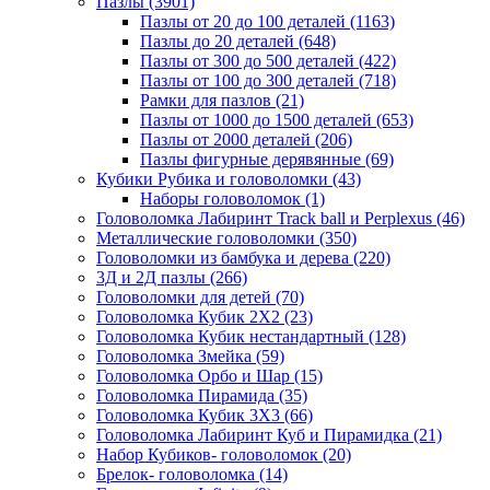
Пазлы
(3901)
Пазлы от 20 до 100 деталей
(1163)
Пазлы до 20 деталей
(648)
Пазлы от 300 до 500 деталей
(422)
Пазлы от 100 до 300 деталей
(718)
Рамки для пазлов
(21)
Пазлы от 1000 до 1500 деталей
(653)
Пазлы от 2000 деталей
(206)
Пазлы фигурные дерявянные
(69)
Кубики Рубика и головоломки
(43)
Наборы головоломок
(1)
Головоломка Лабиринт Track ball и Perplexus
(46)
Металлические головоломки
(350)
Головоломки из бамбука и дерева
(220)
3Д и 2Д пазлы
(266)
Головоломки для детей
(70)
Головоломка Кубик 2Х2
(23)
Головоломка Кубик нестандартный
(128)
Головоломка Змейка
(59)
Головоломка Орбо и Шар
(15)
Головоломка Пирамида
(35)
Головоломка Кубик 3Х3
(66)
Головоломка Лабиринт Куб и Пирамидка
(21)
Набор Кубиков- головоломок
(20)
Брелок- головоломка
(14)