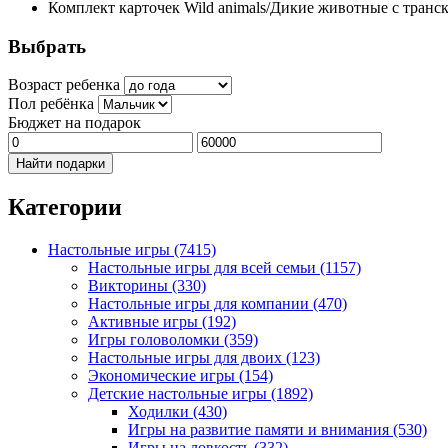
Комплект карточек Wild animals/Дикие животные с тран
Выбрать
Возраст ребенка
Пол ребёнка
Бюджет на подарок
Найти подарки
Категории
Настольные игры
(7415)
Настольные игры для всей семьи
(1157)
Викторины
(330)
Настольные игры для компании
(470)
Активные игры
(192)
Игры головоломки
(359)
Настольные игры для двоих
(123)
Экономические игры
(154)
Детские настольные игры
(1892)
Ходилки
(430)
Игры на развитие памяти и внимания
(530)
Игры на ловкость
(332)