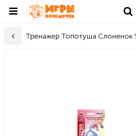
Тренажер Топотуша Слоненок 