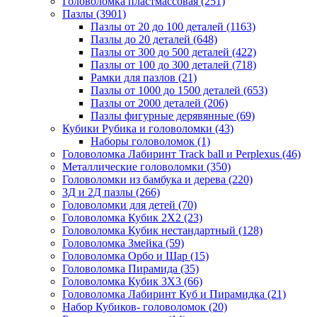
Головоломка пластмассовая
(251)
Пазлы
(3901)
Пазлы от 20 до 100 деталей
(1163)
Пазлы до 20 деталей
(648)
Пазлы от 300 до 500 деталей
(422)
Пазлы от 100 до 300 деталей
(718)
Рамки для пазлов
(21)
Пазлы от 1000 до 1500 деталей
(653)
Пазлы от 2000 деталей
(206)
Пазлы фигурные дерявянные
(69)
Кубики Рубика и головоломки
(43)
Наборы головоломок
(1)
Головоломка Лабиринт Track ball и Perplexus
(46)
Металлические головоломки
(350)
Головоломки из бамбука и дерева
(220)
3Д и 2Д пазлы
(266)
Головоломки для детей
(70)
Головоломка Кубик 2Х2
(23)
Головоломка Кубик нестандартный
(128)
Головоломка Змейка
(59)
Головоломка Орбо и Шар
(15)
Головоломка Пирамида
(35)
Головоломка Кубик 3Х3
(66)
Головоломка Лабиринт Куб и Пирамидка
(21)
Набор Кубиков- головоломок
(20)