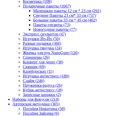
Косметика
(108)
Подарочные пакеты
(1667)
Маленькие пакеты 12 см * 23 см
(291)
Средние Пакеты 23 см* 33 см
(737)
Большие пакеты 33 см * 45 см
(402)
Пакеты гиганты
(73)
Новогодние пакеты
(77)
Экспресс скульптор
(47)
Игрушки Йо-Йо
(50)
Разные подарки
(366)
Игрушка тянучка
(24)
Жвачка для рук NanoGum
(126)
Спиннеры
(26)
Конверт для денег
(38)
Сквиши
(69)
Калейдоскоп
(11)
Игрушка антистресс
(180)
Слайм
(246)
Пружинка-радуга
(26)
Кубик-антистресс
(18)
Записные книжки
(2)
Наборы для фокусов
(214)
Авторские методики
(305)
Пособия Никитина
(58)
Пособия Зайцева
(6)