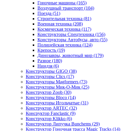
Гоночные машины
(165)
Воздушный транспорт
(104)
Поезда
(51)
Строительная техника
(81)
Военная техника
(208)
Космическая техника
(117)
Конструкторы Спецтехника
(156)
Конструкторы Автобусы, авто
(55)
Полицейская техника
(124)
Крепость
(19)
Динозавры, животный мир
(179)
Разное
(180)
Ниндзя
(6)
Конструкторы GIGO
(38)
Конструкторы Clics
(17)
Конструкторы Magformers
(73)
Конструкторы Мик-О-Мик
(25)
Конструктор Zoob
(30)
Конструкторы Bloco
(14)
Конструкторы Игольчатые
(31)
Конструктор ARTEC
(32)
Консруктор Fanclastic
(9)
Конструктор Klikko
(6)
Конструктор Липучка Bunchems
(29)
Конструктор Гоночная трасса Magic Tracks
(14)