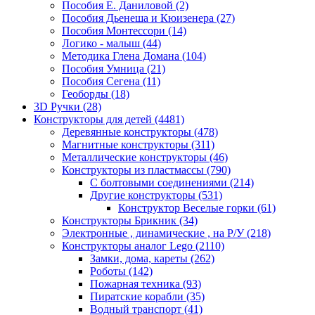
Пособия Е. Даниловой
(2)
Пособия Дьенеша и Кюизенера
(27)
Пособия Монтессори
(14)
Логико - малыш
(44)
Методика Глена Домана
(104)
Пособия Умница
(21)
Пособия Сегена
(11)
Геоборды
(18)
3D Ручки
(28)
Конструкторы для детей
(4481)
Деревянные конструкторы
(478)
Магнитные конструкторы
(311)
Металлические конструкторы
(46)
Конструкторы из пластмассы
(790)
С болтовыми соединениями
(214)
Другие конструкторы
(531)
Конструктор Веселые горки
(61)
Конструкторы Брикник
(34)
Электронные , динамические , на Р/У
(218)
Конструкторы аналог Lego
(2110)
Замки, дома, кареты
(262)
Роботы
(142)
Пожарная техника
(93)
Пиратские корабли
(35)
Водный транспорт
(41)