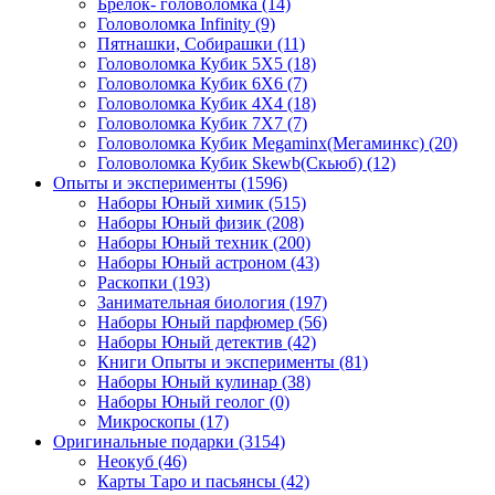
Брелок- головоломка
(14)
Головоломка Infinity
(9)
Пятнашки, Собирашки
(11)
Головоломка Кубик 5Х5
(18)
Головоломка Кубик 6Х6
(7)
Головоломка Кубик 4Х4
(18)
Головоломка Кубик 7Х7
(7)
Головоломка Кубик Megaminx(Мегаминкс)
(20)
Головоломка Кубик Skewb(Скьюб)
(12)
Опыты и эксперименты
(1596)
Наборы Юный химик
(515)
Наборы Юный физик
(208)
Наборы Юный техник
(200)
Наборы Юный астроном
(43)
Раскопки
(193)
Занимательная биология
(197)
Наборы Юный парфюмер
(56)
Наборы Юный детектив
(42)
Книги Опыты и эксперименты
(81)
Наборы Юный кулинар
(38)
Наборы Юный геолог
(0)
Микроскопы
(17)
Оригинальные подарки
(3154)
Неокуб
(46)
Карты Таро и пасьянсы
(42)