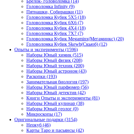
Брелок- головоломка
(14)
Головоломка Infinity
(9)
Пятнашки, Собирашки
(11)
Головоломка Кубик 5Х5
(18)
Головоломка Кубик 6Х6
(7)
Головоломка Кубик 4Х4
(18)
Головоломка Кубик 7Х7
(7)
Головоломка Кубик Megaminx(Мегаминкс)
(20)
Головоломка Кубик Skewb(Скьюб)
(12)
Опыты и эксперименты
(1596)
Наборы Юный химик
(515)
Наборы Юный физик
(208)
Наборы Юный техник
(200)
Наборы Юный астроном
(43)
Раскопки
(193)
Занимательная биология
(197)
Наборы Юный парфюмер
(56)
Наборы Юный детектив
(42)
Книги Опыты и эксперименты
(81)
Наборы Юный кулинар
(38)
Наборы Юный геолог
(0)
Микроскопы
(17)
Оригинальные подарки
(3154)
Неокуб
(46)
Карты Таро и пасьянсы
(42)