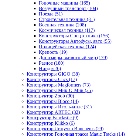
Гоночные машины
(165)
Воздушный транспорт
(104)
Поезда
(51)
Строительная техника
(81)
Военная техника
(208)
Космическая техника
(117)
Конструкторы Спецтехника
(156)
Конструкторы Автобусы, авто
(55)
Полицейская техника
(124)
Крепость
(19)
Динозавры, животный мир
(179)
Разное
(180)
Ниндзя
(6)
Конструкторы GIGO
(38)
Конструкторы Clics
(17)
Конструкторы Magformers
(73)
Конструкторы Мик-О-Мик
(25)
Конструктор Zoob
(30)
Конструкторы Bloco
(14)
Конструкторы Игольчатые
(31)
Конструктор ARTEC
(32)
Консруктор Fanclastic
(9)
Конструктор Klikko
(6)
Конструктор Липучка Bunchems
(29)
Конструктор Гоночная трасса Magic Tracks
(14)