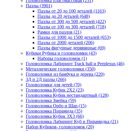
Головоломка пластмассовая
(251)
Пазлы
(3901)
Пазлы от 20 до 100 деталей
(1163)
Пазлы до 20 деталей
(648)
Пазлы от 300 до 500 деталей
(422)
Пазлы от 100 до 300 деталей
(718)
Рамки для пазлов
(21)
Пазлы от 1000 до 1500 деталей
(653)
Пазлы от 2000 деталей
(206)
Пазлы фигурные дерявянные
(69)
Кубики Рубика и головоломки
(43)
Наборы головоломок
(1)
Головоломка Лабиринт Track ball и Perplexus
(46)
Металлические головоломки
(350)
Головоломки из бамбука и дерева
(220)
3Д и 2Д пазлы
(266)
Головоломки для детей
(70)
Головоломка Кубик 2Х2
(23)
Головоломка Кубик нестандартный
(128)
Головоломка Змейка
(59)
Головоломка Орбо и Шар
(15)
Головоломка Пирамида
(35)
Головоломка Кубик 3Х3
(66)
Головоломка Лабиринт Куб и Пирамидка
(21)
Набор Кубиков- головоломок
(20)