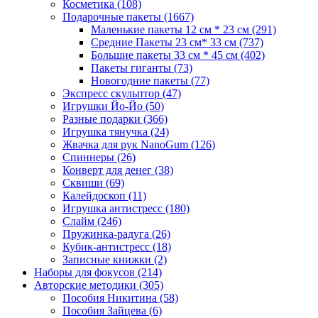
Косметика
(108)
Подарочные пакеты
(1667)
Маленькие пакеты 12 см * 23 см
(291)
Средние Пакеты 23 см* 33 см
(737)
Большие пакеты 33 см * 45 см
(402)
Пакеты гиганты
(73)
Новогодние пакеты
(77)
Экспресс скульптор
(47)
Игрушки Йо-Йо
(50)
Разные подарки
(366)
Игрушка тянучка
(24)
Жвачка для рук NanoGum
(126)
Спиннеры
(26)
Конверт для денег
(38)
Сквиши
(69)
Калейдоскоп
(11)
Игрушка антистресс
(180)
Слайм
(246)
Пружинка-радуга
(26)
Кубик-антистресс
(18)
Записные книжки
(2)
Наборы для фокусов
(214)
Авторские методики
(305)
Пособия Никитина
(58)
Пособия Зайцева
(6)