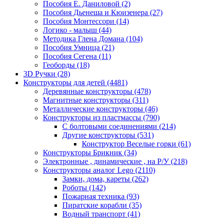
Пособия Е. Даниловой
(2)
Пособия Дьенеша и Кюизенера
(27)
Пособия Монтессори
(14)
Логико - малыш
(44)
Методика Глена Домана
(104)
Пособия Умница
(21)
Пособия Сегена
(11)
Геоборды
(18)
3D Ручки
(28)
Конструкторы для детей
(4481)
Деревянные конструкторы
(478)
Магнитные конструкторы
(311)
Металлические конструкторы
(46)
Конструкторы из пластмассы
(790)
С болтовыми соединениями
(214)
Другие конструкторы
(531)
Конструктор Веселые горки
(61)
Конструкторы Брикник
(34)
Электронные , динамические , на Р/У
(218)
Конструкторы аналог Lego
(2110)
Замки, дома, кареты
(262)
Роботы
(142)
Пожарная техника
(93)
Пиратские корабли
(35)
Водный транспорт
(41)