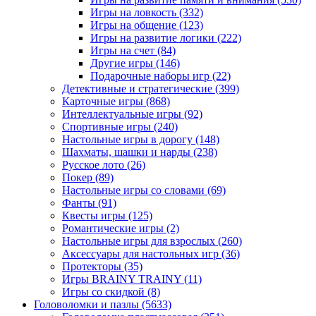
Игры на ловкость
(332)
Игры на общение
(123)
Игры на развитие логики
(222)
Игры на счет
(84)
Другие игры
(146)
Подарочные наборы игр
(22)
Детективные и стратегические
(399)
Карточные игры
(868)
Интеллектуальные игры
(92)
Спортивные игры
(240)
Настольные игры в дорогу
(148)
Шахматы, шашки и нарды
(238)
Русское лото
(26)
Покер
(89)
Настольные игры со словами
(69)
Фанты
(91)
Квесты игры
(125)
Романтические игры
(2)
Настольные игры для взрослых
(260)
Аксессуары для настольных игр
(36)
Протекторы
(35)
Игры BRAINY TRAINY
(11)
Игры со скидкой
(8)
Головоломки и пазлы
(5633)