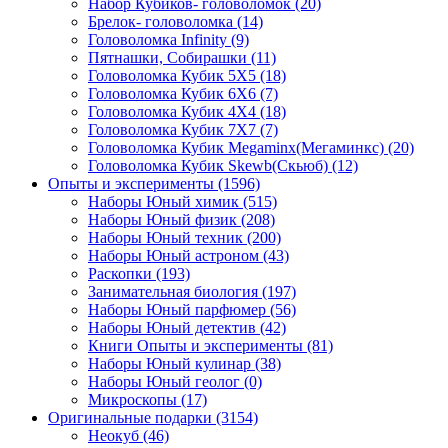
Набор Кубиков- головоломок
(20)
Брелок- головоломка
(14)
Головоломка Infinity
(9)
Пятнашки, Собирашки
(11)
Головоломка Кубик 5Х5
(18)
Головоломка Кубик 6Х6
(7)
Головоломка Кубик 4Х4
(18)
Головоломка Кубик 7Х7
(7)
Головоломка Кубик Megaminx(Мегаминкс)
(20)
Головоломка Кубик Skewb(Скьюб)
(12)
Опыты и эксперименты
(1596)
Наборы Юный химик
(515)
Наборы Юный физик
(208)
Наборы Юный техник
(200)
Наборы Юный астроном
(43)
Раскопки
(193)
Занимательная биология
(197)
Наборы Юный парфюмер
(56)
Наборы Юный детектив
(42)
Книги Опыты и эксперименты
(81)
Наборы Юный кулинар
(38)
Наборы Юный геолог
(0)
Микроскопы
(17)
Оригинальные подарки
(3154)
Неокуб
(46)