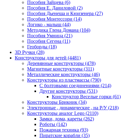
Пособия Зайцева
(6)
Пособия Е. Даниловой
(2)
Пособия Дьенеша и Кюизенера
(27)
Пособия Монтессори
(14)
Логико - малыш
(44)
Методика Глена Домана
(104)
Пособия Умница
(21)
Пособия Сегена
(11)
Геоборды
(18)
3D Ручки
(28)
Конструкторы для детей
(4481)
Деревянные конструкторы
(478)
Магнитные конструкторы
(311)
Металлические конструкторы
(46)
Конструкторы из пластмассы
(790)
С болтовыми соединениями
(214)
Другие конструкторы
(531)
Конструктор Веселые горки
(61)
Конструкторы Брикник
(34)
Электронные , динамические , на Р/У
(218)
Конструкторы аналог Lego
(2110)
Замки, дома, кареты
(262)
Роботы
(142)
Пожарная техника
(93)
Пиратские корабли
(35)