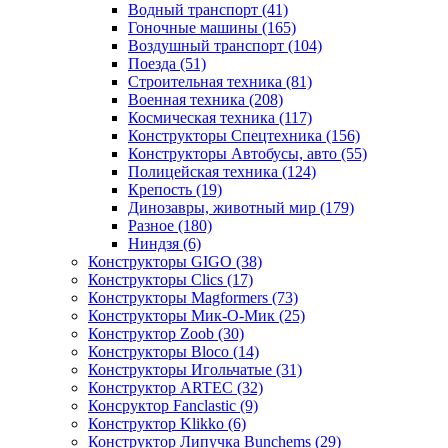
Водный транспорт
(41)
Гоночные машины
(165)
Воздушный транспорт
(104)
Поезда
(51)
Строительная техника
(81)
Военная техника
(208)
Космическая техника
(117)
Конструкторы Спецтехника
(156)
Конструкторы Автобусы, авто
(55)
Полицейская техника
(124)
Крепость
(19)
Динозавры, животный мир
(179)
Разное
(180)
Ниндзя
(6)
Конструкторы GIGO
(38)
Конструкторы Clics
(17)
Конструкторы Magformers
(73)
Конструкторы Мик-О-Мик
(25)
Конструктор Zoob
(30)
Конструкторы Bloco
(14)
Конструкторы Игольчатые
(31)
Конструктор ARTEC
(32)
Консруктор Fanclastic
(9)
Конструктор Klikko
(6)
Конструктор Липучка Bunchems
(29)