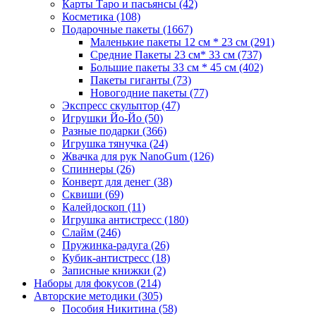
Карты Таро и пасьянсы
(42)
Косметика
(108)
Подарочные пакеты
(1667)
Маленькие пакеты 12 см * 23 см
(291)
Средние Пакеты 23 см* 33 см
(737)
Большие пакеты 33 см * 45 см
(402)
Пакеты гиганты
(73)
Новогодние пакеты
(77)
Экспресс скульптор
(47)
Игрушки Йо-Йо
(50)
Разные подарки
(366)
Игрушка тянучка
(24)
Жвачка для рук NanoGum
(126)
Спиннеры
(26)
Конверт для денег
(38)
Сквиши
(69)
Калейдоскоп
(11)
Игрушка антистресс
(180)
Слайм
(246)
Пружинка-радуга
(26)
Кубик-антистресс
(18)
Записные книжки
(2)
Наборы для фокусов
(214)
Авторские методики
(305)
Пособия Никитина
(58)