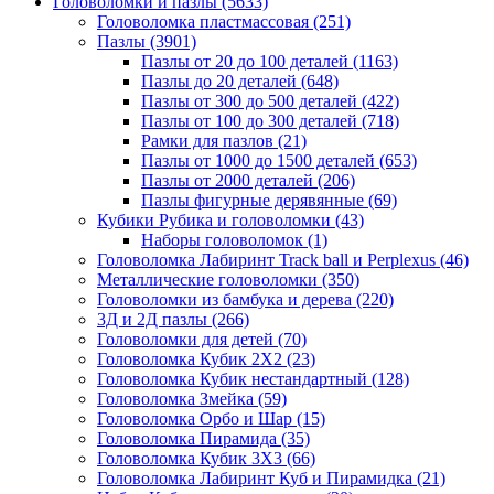
Головоломки и пазлы
(5633)
Головоломка пластмассовая
(251)
Пазлы
(3901)
Пазлы от 20 до 100 деталей
(1163)
Пазлы до 20 деталей
(648)
Пазлы от 300 до 500 деталей
(422)
Пазлы от 100 до 300 деталей
(718)
Рамки для пазлов
(21)
Пазлы от 1000 до 1500 деталей
(653)
Пазлы от 2000 деталей
(206)
Пазлы фигурные дерявянные
(69)
Кубики Рубика и головоломки
(43)
Наборы головоломок
(1)
Головоломка Лабиринт Track ball и Perplexus
(46)
Металлические головоломки
(350)
Головоломки из бамбука и дерева
(220)
3Д и 2Д пазлы
(266)
Головоломки для детей
(70)
Головоломка Кубик 2Х2
(23)
Головоломка Кубик нестандартный
(128)
Головоломка Змейка
(59)
Головоломка Орбо и Шар
(15)
Головоломка Пирамида
(35)
Головоломка Кубик 3Х3
(66)
Головоломка Лабиринт Куб и Пирамидка
(21)