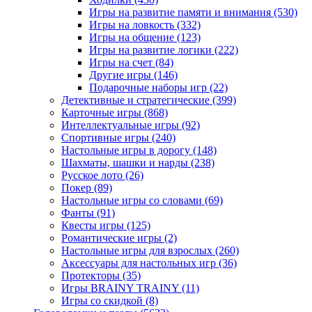
Игры на развитие памяти и внимания
(530)
Игры на ловкость
(332)
Игры на общение
(123)
Игры на развитие логики
(222)
Игры на счет
(84)
Другие игры
(146)
Подарочные наборы игр
(22)
Детективные и стратегические
(399)
Карточные игры
(868)
Интеллектуальные игры
(92)
Спортивные игры
(240)
Настольные игры в дорогу
(148)
Шахматы, шашки и нарды
(238)
Русское лото
(26)
Покер
(89)
Настольные игры со словами
(69)
Фанты
(91)
Квесты игры
(125)
Романтические игры
(2)
Настольные игры для взрослых
(260)
Аксессуары для настольных игр
(36)
Протекторы
(35)
Игры BRAINY TRAINY
(11)
Игры со скидкой
(8)