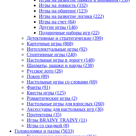
Игры на ловкость
(332)
Игры на общение
(123)
Игры на развитие логики
(222)
Игры на счет
(84)
Другие игры
(146)
Подарочные наборы игр
(22)
Детективные и стратегические
(399)
Карточные игры
(868)
Интеллектуальные игры
(92)
Спортивные игры
(240)
Настольные игры в дорогу
(148)
Шахматы, шашки и нарды
(238)
Русское лото
(26)
Покер
(89)
Настольные игры со словами
(69)
Фанты
(91)
Квесты игры
(125)
Романтические игры
(2)
Настольные игры для взрослых
(260)
Аксессуары для настольных игр
(36)
Протекторы
(35)
Игры BRAINY TRAINY
(11)
Игры со скидкой
(8)
Головоломки и пазлы
(5633)