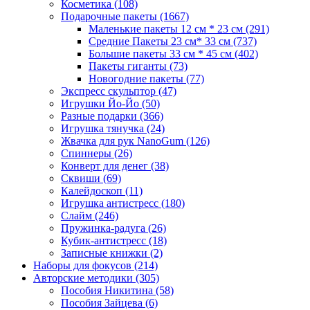
Косметика
(108)
Подарочные пакеты
(1667)
Маленькие пакеты 12 см * 23 см
(291)
Средние Пакеты 23 см* 33 см
(737)
Большие пакеты 33 см * 45 см
(402)
Пакеты гиганты
(73)
Новогодние пакеты
(77)
Экспресс скульптор
(47)
Игрушки Йо-Йо
(50)
Разные подарки
(366)
Игрушка тянучка
(24)
Жвачка для рук NanoGum
(126)
Спиннеры
(26)
Конверт для денег
(38)
Сквиши
(69)
Калейдоскоп
(11)
Игрушка антистресс
(180)
Слайм
(246)
Пружинка-радуга
(26)
Кубик-антистресс
(18)
Записные книжки
(2)
Наборы для фокусов
(214)
Авторские методики
(305)
Пособия Никитина
(58)
Пособия Зайцева
(6)