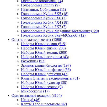
Брелок- головоломка
(14)
Головоломка Infinity
(9)
Пятнашки, Собирашки
(11)
Головоломка Кубик 5Х5
(18)
Головоломка Кубик 6Х6
(7)
Головоломка Кубик 4Х4
(18)
Головоломка Кубик 7Х7
(7)
Головоломка Кубик Megaminx(Мегаминкс)
(20)
Головоломка Кубик Skewb(Скьюб)
(12)
Опыты и эксперименты
(1596)
Наборы Юный химик
(515)
Наборы Юный физик
(208)
Наборы Юный техник
(200)
Наборы Юный астроном
(43)
Раскопки
(193)
Занимательная биология
(197)
Наборы Юный парфюмер
(56)
Наборы Юный детектив
(42)
Книги Опыты и эксперименты
(81)
Наборы Юный кулинар
(38)
Наборы Юный геолог
(0)
Микроскопы
(17)
Оригинальные подарки
(3154)
Неокуб
(46)
Карты Таро и пасьянсы
(42)