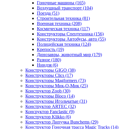
Гоночные машины
(165)
Воздушный транспорт
(104)
Поезда
(51)
Строительная техника
(81)
Военная техника
(208)
Космическая техника
(117)
Конструкторы Спецтехника
(156)
Конструкторы Автобусы, авто
(55)
Полицейская техника
(124)
Крепость
(19)
Динозавры, животный мир
(179)
Разное
(180)
Ниндзя
(6)
Конструкторы GIGO
(38)
Конструкторы Clics
(17)
Конструкторы Magformers
(73)
Конструкторы Мик-О-Мик
(25)
Конструктор Zoob
(30)
Конструкторы Bloco
(14)
Конструкторы Игольчатые
(31)
Конструктор ARTEC
(32)
Консруктор Fanclastic
(9)
Конструктор Klikko
(6)
Конструктор Липучка Bunchems
(29)
Конструктор Гоночная трасса Magic Tracks
(14)