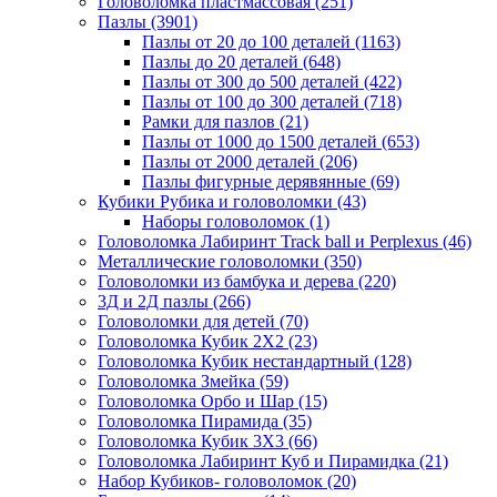
Головоломка пластмассовая
(251)
Пазлы
(3901)
Пазлы от 20 до 100 деталей
(1163)
Пазлы до 20 деталей
(648)
Пазлы от 300 до 500 деталей
(422)
Пазлы от 100 до 300 деталей
(718)
Рамки для пазлов
(21)
Пазлы от 1000 до 1500 деталей
(653)
Пазлы от 2000 деталей
(206)
Пазлы фигурные дерявянные
(69)
Кубики Рубика и головоломки
(43)
Наборы головоломок
(1)
Головоломка Лабиринт Track ball и Perplexus
(46)
Металлические головоломки
(350)
Головоломки из бамбука и дерева
(220)
3Д и 2Д пазлы
(266)
Головоломки для детей
(70)
Головоломка Кубик 2Х2
(23)
Головоломка Кубик нестандартный
(128)
Головоломка Змейка
(59)
Головоломка Орбо и Шар
(15)
Головоломка Пирамида
(35)
Головоломка Кубик 3Х3
(66)
Головоломка Лабиринт Куб и Пирамидка
(21)
Набор Кубиков- головоломок
(20)