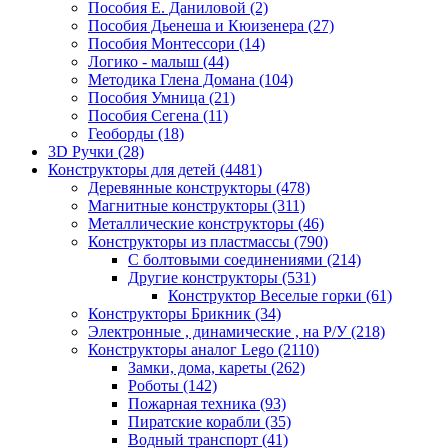
Пособия Е. Даниловой
(2)
Пособия Дьенеша и Кюизенера
(27)
Пособия Монтессори
(14)
Логико - малыш
(44)
Методика Глена Домана
(104)
Пособия Умница
(21)
Пособия Сегена
(11)
Геоборды
(18)
3D Ручки
(28)
Конструкторы для детей
(4481)
Деревянные конструкторы
(478)
Магнитные конструкторы
(311)
Металлические конструкторы
(46)
Конструкторы из пластмассы
(790)
С болтовыми соединениями
(214)
Другие конструкторы
(531)
Конструктор Веселые горки
(61)
Конструкторы Брикник
(34)
Электронные , динамические , на Р/У
(218)
Конструкторы аналог Lego
(2110)
Замки, дома, кареты
(262)
Роботы
(142)
Пожарная техника
(93)
Пиратские корабли
(35)
Водный транспорт
(41)