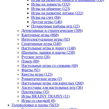
Игры на ловкость
(332)
Игры на общение
(123)
Игры на развитие логики
(222)
Игры на счет
(84)
Другие игры
(146)
Подарочные наборы игр
(22)
Детективные и стратегические
(399)
Карточные игры
(868)
Интеллектуальные игры
(92)
Спортивные игры
(240)
Настольные игры в дорогу
(148)
Шахматы, шашки и нарды
(238)
Русское лото
(26)
Покер
(89)
Настольные игры со словами
(69)
Фанты
(91)
Квесты игры
(125)
Романтические игры
(2)
Настольные игры для взрослых
(260)
Аксессуары для настольных игр
(36)
Протекторы
(35)
Игры BRAINY TRAINY
(11)
Игры со скидкой
(8)
Головоломки и пазлы
(5633)