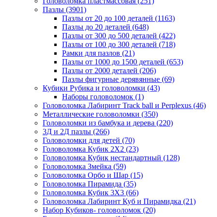
Головоломка пластмассовая
(251)
Пазлы
(3901)
Пазлы от 20 до 100 деталей
(1163)
Пазлы до 20 деталей
(648)
Пазлы от 300 до 500 деталей
(422)
Пазлы от 100 до 300 деталей
(718)
Рамки для пазлов
(21)
Пазлы от 1000 до 1500 деталей
(653)
Пазлы от 2000 деталей
(206)
Пазлы фигурные дерявянные
(69)
Кубики Рубика и головоломки
(43)
Наборы головоломок
(1)
Головоломка Лабиринт Track ball и Perplexus
(46)
Металлические головоломки
(350)
Головоломки из бамбука и дерева
(220)
3Д и 2Д пазлы
(266)
Головоломки для детей
(70)
Головоломка Кубик 2Х2
(23)
Головоломка Кубик нестандартный
(128)
Головоломка Змейка
(59)
Головоломка Орбо и Шар
(15)
Головоломка Пирамида
(35)
Головоломка Кубик 3Х3
(66)
Головоломка Лабиринт Куб и Пирамидка
(21)
Набор Кубиков- головоломок
(20)