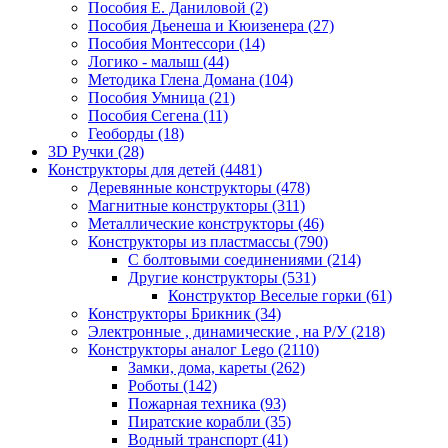
Пособия Е. Даниловой
(2)
Пособия Дьенеша и Кюизенера
(27)
Пособия Монтессори
(14)
Логико - малыш
(44)
Методика Глена Домана
(104)
Пособия Умница
(21)
Пособия Сегена
(11)
Геоборды
(18)
3D Ручки
(28)
Конструкторы для детей
(4481)
Деревянные конструкторы
(478)
Магнитные конструкторы
(311)
Металлические конструкторы
(46)
Конструкторы из пластмассы
(790)
С болтовыми соединениями
(214)
Другие конструкторы
(531)
Конструктор Веселые горки
(61)
Конструкторы Брикник
(34)
Электронные , динамические , на Р/У
(218)
Конструкторы аналог Lego
(2110)
Замки, дома, кареты
(262)
Роботы
(142)
Пожарная техника
(93)
Пиратские корабли
(35)
Водный транспорт
(41)