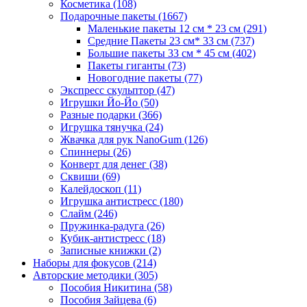
Косметика
(108)
Подарочные пакеты
(1667)
Маленькие пакеты 12 см * 23 см
(291)
Средние Пакеты 23 см* 33 см
(737)
Большие пакеты 33 см * 45 см
(402)
Пакеты гиганты
(73)
Новогодние пакеты
(77)
Экспресс скульптор
(47)
Игрушки Йо-Йо
(50)
Разные подарки
(366)
Игрушка тянучка
(24)
Жвачка для рук NanoGum
(126)
Спиннеры
(26)
Конверт для денег
(38)
Сквиши
(69)
Калейдоскоп
(11)
Игрушка антистресс
(180)
Слайм
(246)
Пружинка-радуга
(26)
Кубик-антистресс
(18)
Записные книжки
(2)
Наборы для фокусов
(214)
Авторские методики
(305)
Пособия Никитина
(58)
Пособия Зайцева
(6)