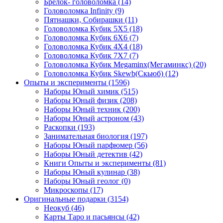
Брелок- головоломка
(14)
Головоломка Infinity
(9)
Пятнашки, Собирашки
(11)
Головоломка Кубик 5Х5
(18)
Головоломка Кубик 6Х6
(7)
Головоломка Кубик 4Х4
(18)
Головоломка Кубик 7Х7
(7)
Головоломка Кубик Megaminx(Мегаминкс)
(20)
Головоломка Кубик Skewb(Скьюб)
(12)
Опыты и эксперименты
(1596)
Наборы Юный химик
(515)
Наборы Юный физик
(208)
Наборы Юный техник
(200)
Наборы Юный астроном
(43)
Раскопки
(193)
Занимательная биология
(197)
Наборы Юный парфюмер
(56)
Наборы Юный детектив
(42)
Книги Опыты и эксперименты
(81)
Наборы Юный кулинар
(38)
Наборы Юный геолог
(0)
Микроскопы
(17)
Оригинальные подарки
(3154)
Неокуб
(46)
Карты Таро и пасьянсы
(42)