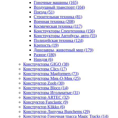
Гоночные машины
(165)
Воздушный транспорт
(104)
Поезда
(51)
Строительная техника
(81)
Военная техника
(208)
Космическая техника
(117)
Конструкторы Спецтехника
(156)
Конструкторы Автобусы, авто
(55)
Полицейская техника
(124)
Крепость
(19)
Динозавры, животный мир
(179)
Разное
(180)
Ниндзя
(6)
Конструкторы GIGO
(38)
Конструкторы Clics
(17)
Конструкторы Magformers
(73)
Конструкторы Мик-О-Мик
(25)
Конструктор Zoob
(30)
Конструкторы Bloco
(14)
Конструкторы Игольчатые
(31)
Конструктор ARTEC
(32)
Консруктор Fanclastic
(9)
Конструктор Klikko
(6)
Конструктор Липучка Bunchems
(29)
Конструктор Гоночная трасса Magic Tracks
(14)