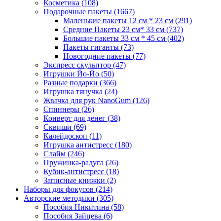
Косметика
(108)
Подарочные пакеты
(1667)
Маленькие пакеты 12 см * 23 см
(291)
Средние Пакеты 23 см* 33 см
(737)
Большие пакеты 33 см * 45 см
(402)
Пакеты гиганты
(73)
Новогодние пакеты
(77)
Экспресс скульптор
(47)
Игрушки Йо-Йо
(50)
Разные подарки
(366)
Игрушка тянучка
(24)
Жвачка для рук NanoGum
(126)
Спиннеры
(26)
Конверт для денег
(38)
Сквиши
(69)
Калейдоскоп
(11)
Игрушка антистресс
(180)
Слайм
(246)
Пружинка-радуга
(26)
Кубик-антистресс
(18)
Записные книжки
(2)
Наборы для фокусов
(214)
Авторские методики
(305)
Пособия Никитина
(58)
Пособия Зайцева
(6)