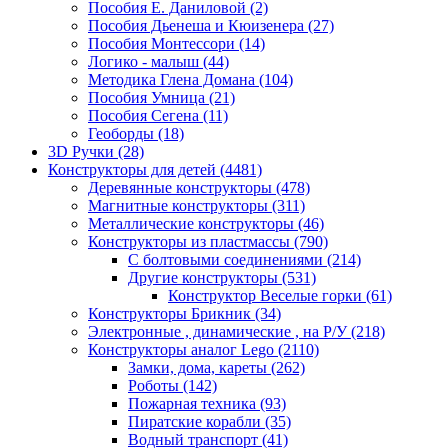
Пособия Е. Даниловой
(2)
Пособия Дьенеша и Кюизенера
(27)
Пособия Монтессори
(14)
Логико - малыш
(44)
Методика Глена Домана
(104)
Пособия Умница
(21)
Пособия Сегена
(11)
Геоборды
(18)
3D Ручки
(28)
Конструкторы для детей
(4481)
Деревянные конструкторы
(478)
Магнитные конструкторы
(311)
Металлические конструкторы
(46)
Конструкторы из пластмассы
(790)
С болтовыми соединениями
(214)
Другие конструкторы
(531)
Конструктор Веселые горки
(61)
Конструкторы Брикник
(34)
Электронные , динамические , на Р/У
(218)
Конструкторы аналог Lego
(2110)
Замки, дома, кареты
(262)
Роботы
(142)
Пожарная техника
(93)
Пиратские корабли
(35)
Водный транспорт
(41)