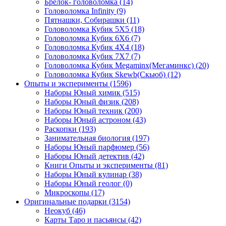
Брелок- головоломка
(14)
Головоломка Infinity
(9)
Пятнашки, Собирашки
(11)
Головоломка Кубик 5Х5
(18)
Головоломка Кубик 6Х6
(7)
Головоломка Кубик 4Х4
(18)
Головоломка Кубик 7Х7
(7)
Головоломка Кубик Megaminx(Мегаминкс)
(20)
Головоломка Кубик Skewb(Скьюб)
(12)
Опыты и эксперименты
(1596)
Наборы Юный химик
(515)
Наборы Юный физик
(208)
Наборы Юный техник
(200)
Наборы Юный астроном
(43)
Раскопки
(193)
Занимательная биология
(197)
Наборы Юный парфюмер
(56)
Наборы Юный детектив
(42)
Книги Опыты и эксперименты
(81)
Наборы Юный кулинар
(38)
Наборы Юный геолог
(0)
Микроскопы
(17)
Оригинальные подарки
(3154)
Неокуб
(46)
Карты Таро и пасьянсы
(42)