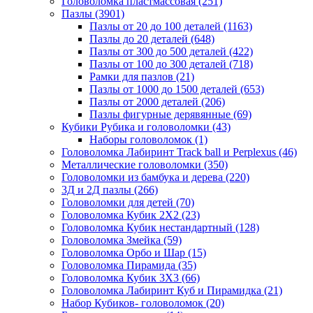
Головоломка пластмассовая
(251)
Пазлы
(3901)
Пазлы от 20 до 100 деталей
(1163)
Пазлы до 20 деталей
(648)
Пазлы от 300 до 500 деталей
(422)
Пазлы от 100 до 300 деталей
(718)
Рамки для пазлов
(21)
Пазлы от 1000 до 1500 деталей
(653)
Пазлы от 2000 деталей
(206)
Пазлы фигурные дерявянные
(69)
Кубики Рубика и головоломки
(43)
Наборы головоломок
(1)
Головоломка Лабиринт Track ball и Perplexus
(46)
Металлические головоломки
(350)
Головоломки из бамбука и дерева
(220)
3Д и 2Д пазлы
(266)
Головоломки для детей
(70)
Головоломка Кубик 2Х2
(23)
Головоломка Кубик нестандартный
(128)
Головоломка Змейка
(59)
Головоломка Орбо и Шар
(15)
Головоломка Пирамида
(35)
Головоломка Кубик 3Х3
(66)
Головоломка Лабиринт Куб и Пирамидка
(21)
Набор Кубиков- головоломок
(20)