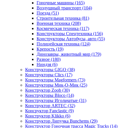
Гоночные машины
(165)
Воздушный транспорт
(104)
Поезда
(51)
Строительная техника
(81)
Военная техника
(208)
Космическая техника
(117)
Конструкторы Спецтехника
(156)
Конструкторы Автобусы, авто
(55)
Полицейская техника
(124)
Крепость
(19)
Динозавры, животный мир
(179)
Разное
(180)
Ниндзя
(6)
Конструкторы GIGO
(38)
Конструкторы Clics
(17)
Конструкторы Magformers
(73)
Конструкторы Мик-О-Мик
(25)
Конструктор Zoob
(30)
Конструкторы Bloco
(14)
Конструкторы Игольчатые
(31)
Конструктор ARTEC
(32)
Консруктор Fanclastic
(9)
Конструктор Klikko
(6)
Конструктор Липучка Bunchems
(29)
Конструктор Гоночная трасса Magic Tracks
(14)