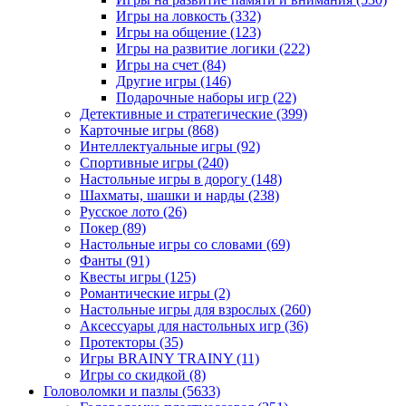
Игры на ловкость
(332)
Игры на общение
(123)
Игры на развитие логики
(222)
Игры на счет
(84)
Другие игры
(146)
Подарочные наборы игр
(22)
Детективные и стратегические
(399)
Карточные игры
(868)
Интеллектуальные игры
(92)
Спортивные игры
(240)
Настольные игры в дорогу
(148)
Шахматы, шашки и нарды
(238)
Русское лото
(26)
Покер
(89)
Настольные игры со словами
(69)
Фанты
(91)
Квесты игры
(125)
Романтические игры
(2)
Настольные игры для взрослых
(260)
Аксессуары для настольных игр
(36)
Протекторы
(35)
Игры BRAINY TRAINY
(11)
Игры со скидкой
(8)
Головоломки и пазлы
(5633)