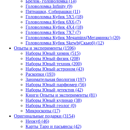
Брелок- головоломка
(14)
Головоломка Infinity
(9)
Пятнашки, Собирашки
(11)
Головоломка Кубик 5Х5
(18)
Головоломка Кубик 6Х6
(7)
Головоломка Кубик 4Х4
(18)
Головоломка Кубик 7Х7
(7)
Головоломка Кубик Megaminx(Мегаминкс)
(20)
Головоломка Кубик Skewb(Скьюб)
(12)
Опыты и эксперименты
(1596)
Наборы Юный химик
(515)
Наборы Юный физик
(208)
Наборы Юный техник
(200)
Наборы Юный астроном
(43)
Раскопки
(193)
Занимательная биология
(197)
Наборы Юный парфюмер
(56)
Наборы Юный детектив
(42)
Книги Опыты и эксперименты
(81)
Наборы Юный кулинар
(38)
Наборы Юный геолог
(0)
Микроскопы
(17)
Оригинальные подарки
(3154)
Неокуб
(46)
Карты Таро и пасьянсы
(42)