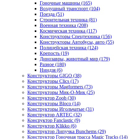
Гоночные машины
(165)
Воздушный транспорт
(104)
Поезда
(51)
Строительная техника
(81)
Военная техника
(208)
Космическая техника
(117)
Конструкторы Спецтехника
(156)
Конструкторы Автобусы, авто
(55)
Полицейская техника
(124)
Крепость
(19)
Динозавры, животный мир
(179)
Разное
(180)
Ниндзя
(6)
Конструкторы GIGO
(38)
Конструкторы Clics
(17)
Конструкторы Magformers
(73)
Конструкторы Мик-О-Мик
(25)
Конструктор Zoob
(30)
Конструкторы Bloco
(14)
Конструкторы Игольчатые
(31)
Конструктор ARTEC
(32)
Консруктор Fanclastic
(9)
Конструктор Klikko
(6)
Конструктор Липучка Bunchems
(29)
Конструктор Гоночная трасса Magic Tracks
(14)