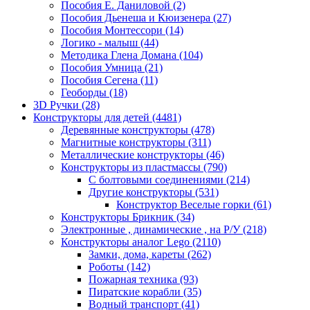
Пособия Е. Даниловой
(2)
Пособия Дьенеша и Кюизенера
(27)
Пособия Монтессори
(14)
Логико - малыш
(44)
Методика Глена Домана
(104)
Пособия Умница
(21)
Пособия Сегена
(11)
Геоборды
(18)
3D Ручки
(28)
Конструкторы для детей
(4481)
Деревянные конструкторы
(478)
Магнитные конструкторы
(311)
Металлические конструкторы
(46)
Конструкторы из пластмассы
(790)
С болтовыми соединениями
(214)
Другие конструкторы
(531)
Конструктор Веселые горки
(61)
Конструкторы Брикник
(34)
Электронные , динамические , на Р/У
(218)
Конструкторы аналог Lego
(2110)
Замки, дома, кареты
(262)
Роботы
(142)
Пожарная техника
(93)
Пиратские корабли
(35)
Водный транспорт
(41)