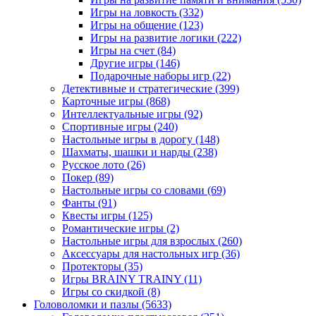
Игры на ловкость
(332)
Игры на общение
(123)
Игры на развитие логики
(222)
Игры на счет
(84)
Другие игры
(146)
Подарочные наборы игр
(22)
Детективные и стратегические
(399)
Карточные игры
(868)
Интеллектуальные игры
(92)
Спортивные игры
(240)
Настольные игры в дорогу
(148)
Шахматы, шашки и нарды
(238)
Русское лото
(26)
Покер
(89)
Настольные игры со словами
(69)
Фанты
(91)
Квесты игры
(125)
Романтические игры
(2)
Настольные игры для взрослых
(260)
Аксессуары для настольных игр
(36)
Протекторы
(35)
Игры BRAINY TRAINY
(11)
Игры со скидкой
(8)
Головоломки и пазлы
(5633)