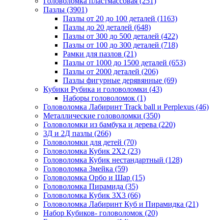
Головоломка пластмассовая
(251)
Пазлы
(3901)
Пазлы от 20 до 100 деталей
(1163)
Пазлы до 20 деталей
(648)
Пазлы от 300 до 500 деталей
(422)
Пазлы от 100 до 300 деталей
(718)
Рамки для пазлов
(21)
Пазлы от 1000 до 1500 деталей
(653)
Пазлы от 2000 деталей
(206)
Пазлы фигурные дерявянные
(69)
Кубики Рубика и головоломки
(43)
Наборы головоломок
(1)
Головоломка Лабиринт Track ball и Perplexus
(46)
Металлические головоломки
(350)
Головоломки из бамбука и дерева
(220)
3Д и 2Д пазлы
(266)
Головоломки для детей
(70)
Головоломка Кубик 2Х2
(23)
Головоломка Кубик нестандартный
(128)
Головоломка Змейка
(59)
Головоломка Орбо и Шар
(15)
Головоломка Пирамида
(35)
Головоломка Кубик 3Х3
(66)
Головоломка Лабиринт Куб и Пирамидка
(21)
Набор Кубиков- головоломок
(20)