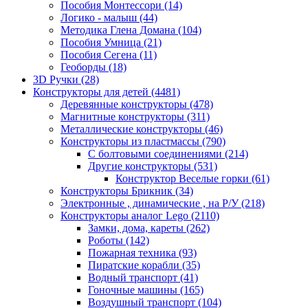
Пособия Монтессори
(14)
Логико - малыш
(44)
Методика Глена Домана
(104)
Пособия Умница
(21)
Пособия Сегена
(11)
Геоборды
(18)
3D Ручки
(28)
Конструкторы для детей
(4481)
Деревянные конструкторы
(478)
Магнитные конструкторы
(311)
Металлические конструкторы
(46)
Конструкторы из пластмассы
(790)
С болтовыми соединениями
(214)
Другие конструкторы
(531)
Конструктор Веселые горки
(61)
Конструкторы Брикник
(34)
Электронные , динамические , на Р/У
(218)
Конструкторы аналог Lego
(2110)
Замки, дома, кареты
(262)
Роботы
(142)
Пожарная техника
(93)
Пиратские корабли
(35)
Водный транспорт
(41)
Гоночные машины
(165)
Воздушный транспорт
(104)