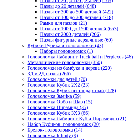
Пазлы от 20 до 100 деталей
(1163)
Пазлы до 20 деталей
(648)
Пазлы от 300 до 500 деталей
(422)
Пазлы от 100 до 300 деталей
(718)
Рамки для пазлов
(21)
Пазлы от 1000 до 1500 деталей
(653)
Пазлы от 2000 деталей
(206)
Пазлы фигурные дерявянные
(69)
Кубики Рубика и головоломки
(43)
Наборы головоломок
(1)
Головоломка Лабиринт Track ball и Perplexus
(46)
Металлические головоломки
(350)
Головоломки из бамбука и дерева
(220)
3Д и 2Д пазлы
(266)
Головоломки для детей
(70)
Головоломка Кубик 2Х2
(23)
Головоломка Кубик нестандартный
(128)
Головоломка Змейка
(59)
Головоломка Орбо и Шар
(15)
Головоломка Пирамида
(35)
Головоломка Кубик 3Х3
(66)
Головоломка Лабиринт Куб и Пирамидка
(21)
Набор Кубиков- головоломок
(20)
Брелок- головоломка
(14)
Головоломка Infinity
(9)