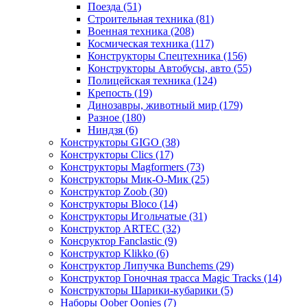
Поезда
(51)
Строительная техника
(81)
Военная техника
(208)
Космическая техника
(117)
Конструкторы Спецтехника
(156)
Конструкторы Автобусы, авто
(55)
Полицейская техника
(124)
Крепость
(19)
Динозавры, животный мир
(179)
Разное
(180)
Ниндзя
(6)
Конструкторы GIGO
(38)
Конструкторы Clics
(17)
Конструкторы Magformers
(73)
Конструкторы Мик-О-Мик
(25)
Конструктор Zoob
(30)
Конструкторы Bloco
(14)
Конструкторы Игольчатые
(31)
Конструктор ARTEC
(32)
Консруктор Fanclastic
(9)
Конструктор Klikko
(6)
Конструктор Липучка Bunchems
(29)
Конструктор Гоночная трасса Magic Tracks
(14)
Конструкторы Шарики-кубарики
(5)
Наборы Oober Oonies
(7)