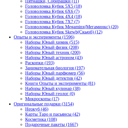
Пятнашки, Собирашки
(11)
Головоломка Кубик 5Х5
(18)
Головоломка Кубик 6Х6
(7)
Головоломка Кубик 4Х4
(18)
Головоломка Кубик 7Х7
(7)
Головоломка Кубик Megaminx(Мегаминкс)
(20)
Головоломка Кубик Skewb(Скьюб)
(12)
Опыты и эксперименты
(1596)
Наборы Юный химик
(515)
Наборы Юный физик
(208)
Наборы Юный техник
(200)
Наборы Юный астроном
(43)
Раскопки
(193)
Занимательная биология
(197)
Наборы Юный парфюмер
(56)
Наборы Юный детектив
(42)
Книги Опыты и эксперименты
(81)
Наборы Юный кулинар
(38)
Наборы Юный геолог
(0)
Микроскопы
(17)
Оригинальные подарки
(3154)
Неокуб
(46)
Карты Таро и пасьянсы
(42)
Косметика
(108)
Подарочные пакеты
(1667)