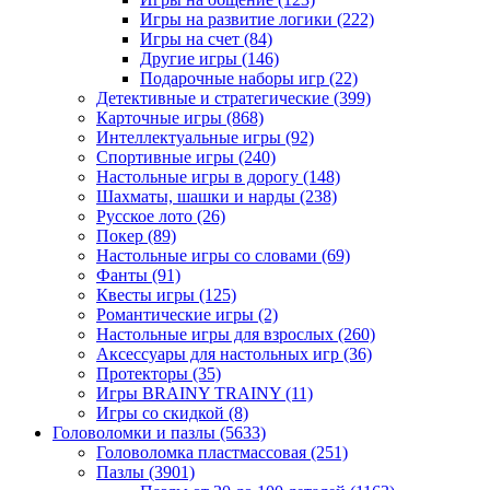
Игры на развитие логики
(222)
Игры на счет
(84)
Другие игры
(146)
Подарочные наборы игр
(22)
Детективные и стратегические
(399)
Карточные игры
(868)
Интеллектуальные игры
(92)
Спортивные игры
(240)
Настольные игры в дорогу
(148)
Шахматы, шашки и нарды
(238)
Русское лото
(26)
Покер
(89)
Настольные игры со словами
(69)
Фанты
(91)
Квесты игры
(125)
Романтические игры
(2)
Настольные игры для взрослых
(260)
Аксессуары для настольных игр
(36)
Протекторы
(35)
Игры BRAINY TRAINY
(11)
Игры со скидкой
(8)
Головоломки и пазлы
(5633)
Головоломка пластмассовая
(251)
Пазлы
(3901)