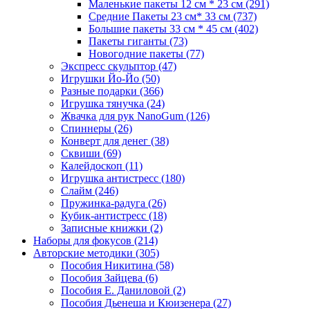
Маленькие пакеты 12 см * 23 см
(291)
Средние Пакеты 23 см* 33 см
(737)
Большие пакеты 33 см * 45 см
(402)
Пакеты гиганты
(73)
Новогодние пакеты
(77)
Экспресс скульптор
(47)
Игрушки Йо-Йо
(50)
Разные подарки
(366)
Игрушка тянучка
(24)
Жвачка для рук NanoGum
(126)
Спиннеры
(26)
Конверт для денег
(38)
Сквиши
(69)
Калейдоскоп
(11)
Игрушка антистресс
(180)
Слайм
(246)
Пружинка-радуга
(26)
Кубик-антистресс
(18)
Записные книжки
(2)
Наборы для фокусов
(214)
Авторские методики
(305)
Пособия Никитина
(58)
Пособия Зайцева
(6)
Пособия Е. Даниловой
(2)
Пособия Дьенеша и Кюизенера
(27)