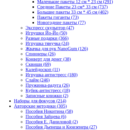
Маленькие пакеты 12 см * 23 см
(291)
Средние Пакеты 23 см* 33 см
(737)
Большие пакеты 33 см * 45 см
(402)
Пакеты гиганты
(73)
Новогодние пакеты
(77)
Экспресс скульптор
(47)
Игрушки Йо-Йо
(50)
Разные подарки
(366)
Игрушка тянучка
(24)
Жвачка для рук NanoGum
(126)
Спиннеры
(26)
Конверт для денег
(38)
Сквиши
(69)
Калейдоскоп
(11)
Игрушка антистресс
(180)
Слайм
(246)
Пружинка-радуга
(26)
Кубик-антистресс
(18)
Записные книжки
(2)
Наборы для фокусов
(214)
Авторские методики
(305)
Пособия Никитина
(58)
Пособия Зайцева
(6)
Пособия Е. Даниловой
(2)
Пособия Дьенеша и Кюизенера
(27)