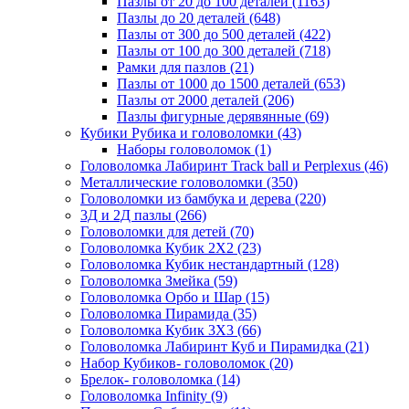
Пазлы от 20 до 100 деталей
(1163)
Пазлы до 20 деталей
(648)
Пазлы от 300 до 500 деталей
(422)
Пазлы от 100 до 300 деталей
(718)
Рамки для пазлов
(21)
Пазлы от 1000 до 1500 деталей
(653)
Пазлы от 2000 деталей
(206)
Пазлы фигурные дерявянные
(69)
Кубики Рубика и головоломки
(43)
Наборы головоломок
(1)
Головоломка Лабиринт Track ball и Perplexus
(46)
Металлические головоломки
(350)
Головоломки из бамбука и дерева
(220)
3Д и 2Д пазлы
(266)
Головоломки для детей
(70)
Головоломка Кубик 2Х2
(23)
Головоломка Кубик нестандартный
(128)
Головоломка Змейка
(59)
Головоломка Орбо и Шар
(15)
Головоломка Пирамида
(35)
Головоломка Кубик 3Х3
(66)
Головоломка Лабиринт Куб и Пирамидка
(21)
Набор Кубиков- головоломок
(20)
Брелок- головоломка
(14)
Головоломка Infinity
(9)