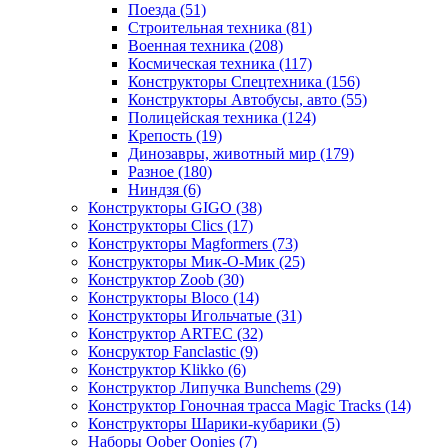
Поезда
(51)
Строительная техника
(81)
Военная техника
(208)
Космическая техника
(117)
Конструкторы Спецтехника
(156)
Конструкторы Автобусы, авто
(55)
Полицейская техника
(124)
Крепость
(19)
Динозавры, животный мир
(179)
Разное
(180)
Ниндзя
(6)
Конструкторы GIGO
(38)
Конструкторы Clics
(17)
Конструкторы Magformers
(73)
Конструкторы Мик-О-Мик
(25)
Конструктор Zoob
(30)
Конструкторы Bloco
(14)
Конструкторы Игольчатые
(31)
Конструктор ARTEC
(32)
Консруктор Fanclastic
(9)
Конструктор Klikko
(6)
Конструктор Липучка Bunchems
(29)
Конструктор Гоночная трасса Magic Tracks
(14)
Конструкторы Шарики-кубарики
(5)
Наборы Oober Oonies
(7)