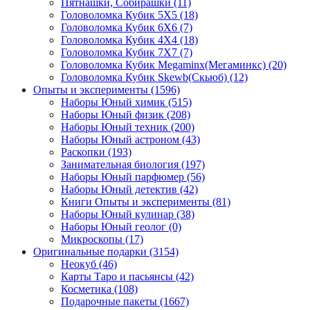
Пятнашки, Собирашки
(11)
Головоломка Кубик 5Х5
(18)
Головоломка Кубик 6Х6
(7)
Головоломка Кубик 4Х4
(18)
Головоломка Кубик 7Х7
(7)
Головоломка Кубик Megaminx(Мегаминкс)
(20)
Головоломка Кубик Skewb(Скьюб)
(12)
Опыты и эксперименты
(1596)
Наборы Юный химик
(515)
Наборы Юный физик
(208)
Наборы Юный техник
(200)
Наборы Юный астроном
(43)
Раскопки
(193)
Занимательная биология
(197)
Наборы Юный парфюмер
(56)
Наборы Юный детектив
(42)
Книги Опыты и эксперименты
(81)
Наборы Юный кулинар
(38)
Наборы Юный геолог
(0)
Микроскопы
(17)
Оригинальные подарки
(3154)
Неокуб
(46)
Карты Таро и пасьянсы
(42)
Косметика
(108)
Подарочные пакеты
(1667)