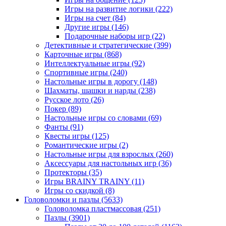
Игры на развитие логики
(222)
Игры на счет
(84)
Другие игры
(146)
Подарочные наборы игр
(22)
Детективные и стратегические
(399)
Карточные игры
(868)
Интеллектуальные игры
(92)
Спортивные игры
(240)
Настольные игры в дорогу
(148)
Шахматы, шашки и нарды
(238)
Русское лото
(26)
Покер
(89)
Настольные игры со словами
(69)
Фанты
(91)
Квесты игры
(125)
Романтические игры
(2)
Настольные игры для взрослых
(260)
Аксессуары для настольных игр
(36)
Протекторы
(35)
Игры BRAINY TRAINY
(11)
Игры со скидкой
(8)
Головоломки и пазлы
(5633)
Головоломка пластмассовая
(251)
Пазлы
(3901)