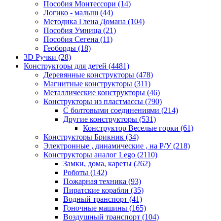
Пособия Монтессори
(14)
Логико - малыш
(44)
Методика Глена Домана
(104)
Пособия Умница
(21)
Пособия Сегена
(11)
Геоборды
(18)
3D Ручки
(28)
Конструкторы для детей
(4481)
Деревянные конструкторы
(478)
Магнитные конструкторы
(311)
Металлические конструкторы
(46)
Конструкторы из пластмассы
(790)
С болтовыми соединениями
(214)
Другие конструкторы
(531)
Конструктор Веселые горки
(61)
Конструкторы Брикник
(34)
Электронные , динамические , на Р/У
(218)
Конструкторы аналог Lego
(2110)
Замки, дома, кареты
(262)
Роботы
(142)
Пожарная техника
(93)
Пиратские корабли
(35)
Водный транспорт
(41)
Гоночные машины
(165)
Воздушный транспорт
(104)