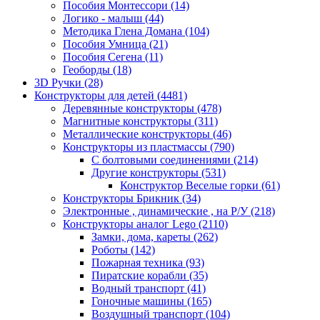
Пособия Монтессори
(14)
Логико - малыш
(44)
Методика Глена Домана
(104)
Пособия Умница
(21)
Пособия Сегена
(11)
Геоборды
(18)
3D Ручки
(28)
Конструкторы для детей
(4481)
Деревянные конструкторы
(478)
Магнитные конструкторы
(311)
Металлические конструкторы
(46)
Конструкторы из пластмассы
(790)
С болтовыми соединениями
(214)
Другие конструкторы
(531)
Конструктор Веселые горки
(61)
Конструкторы Брикник
(34)
Электронные , динамические , на Р/У
(218)
Конструкторы аналог Lego
(2110)
Замки, дома, кареты
(262)
Роботы
(142)
Пожарная техника
(93)
Пиратские корабли
(35)
Водный транспорт
(41)
Гоночные машины
(165)
Воздушный транспорт
(104)