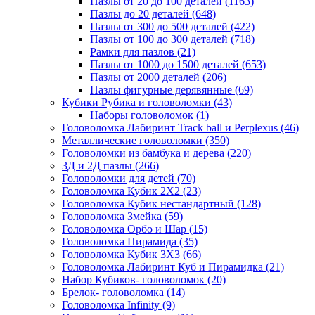
Пазлы от 20 до 100 деталей
(1163)
Пазлы до 20 деталей
(648)
Пазлы от 300 до 500 деталей
(422)
Пазлы от 100 до 300 деталей
(718)
Рамки для пазлов
(21)
Пазлы от 1000 до 1500 деталей
(653)
Пазлы от 2000 деталей
(206)
Пазлы фигурные дерявянные
(69)
Кубики Рубика и головоломки
(43)
Наборы головоломок
(1)
Головоломка Лабиринт Track ball и Perplexus
(46)
Металлические головоломки
(350)
Головоломки из бамбука и дерева
(220)
3Д и 2Д пазлы
(266)
Головоломки для детей
(70)
Головоломка Кубик 2Х2
(23)
Головоломка Кубик нестандартный
(128)
Головоломка Змейка
(59)
Головоломка Орбо и Шар
(15)
Головоломка Пирамида
(35)
Головоломка Кубик 3Х3
(66)
Головоломка Лабиринт Куб и Пирамидка
(21)
Набор Кубиков- головоломок
(20)
Брелок- головоломка
(14)
Головоломка Infinity
(9)