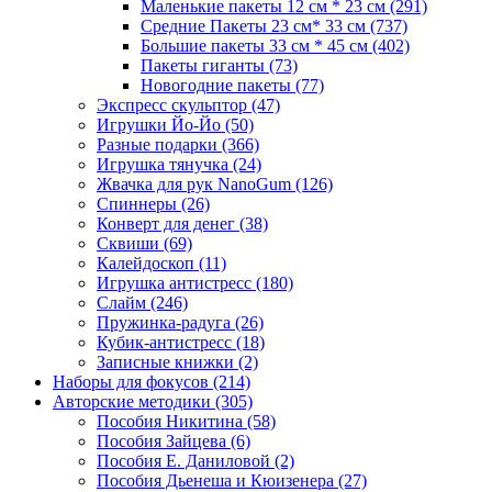
Маленькие пакеты 12 см * 23 см
(291)
Средние Пакеты 23 см* 33 см
(737)
Большие пакеты 33 см * 45 см
(402)
Пакеты гиганты
(73)
Новогодние пакеты
(77)
Экспресс скульптор
(47)
Игрушки Йо-Йо
(50)
Разные подарки
(366)
Игрушка тянучка
(24)
Жвачка для рук NanoGum
(126)
Спиннеры
(26)
Конверт для денег
(38)
Сквиши
(69)
Калейдоскоп
(11)
Игрушка антистресс
(180)
Слайм
(246)
Пружинка-радуга
(26)
Кубик-антистресс
(18)
Записные книжки
(2)
Наборы для фокусов
(214)
Авторские методики
(305)
Пособия Никитина
(58)
Пособия Зайцева
(6)
Пособия Е. Даниловой
(2)
Пособия Дьенеша и Кюизенера
(27)