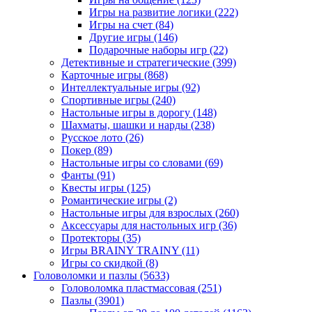
Игры на развитие логики
(222)
Игры на счет
(84)
Другие игры
(146)
Подарочные наборы игр
(22)
Детективные и стратегические
(399)
Карточные игры
(868)
Интеллектуальные игры
(92)
Спортивные игры
(240)
Настольные игры в дорогу
(148)
Шахматы, шашки и нарды
(238)
Русское лото
(26)
Покер
(89)
Настольные игры со словами
(69)
Фанты
(91)
Квесты игры
(125)
Романтические игры
(2)
Настольные игры для взрослых
(260)
Аксессуары для настольных игр
(36)
Протекторы
(35)
Игры BRAINY TRAINY
(11)
Игры со скидкой
(8)
Головоломки и пазлы
(5633)
Головоломка пластмассовая
(251)
Пазлы
(3901)