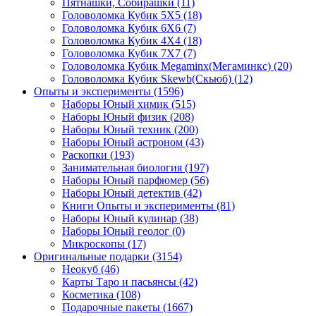
Пятнашки, Собирашки
(11)
Головоломка Кубик 5Х5
(18)
Головоломка Кубик 6Х6
(7)
Головоломка Кубик 4Х4
(18)
Головоломка Кубик 7Х7
(7)
Головоломка Кубик Megaminx(Мегаминкс)
(20)
Головоломка Кубик Skewb(Скьюб)
(12)
Опыты и эксперименты
(1596)
Наборы Юный химик
(515)
Наборы Юный физик
(208)
Наборы Юный техник
(200)
Наборы Юный астроном
(43)
Раскопки
(193)
Занимательная биология
(197)
Наборы Юный парфюмер
(56)
Наборы Юный детектив
(42)
Книги Опыты и эксперименты
(81)
Наборы Юный кулинар
(38)
Наборы Юный геолог
(0)
Микроскопы
(17)
Оригинальные подарки
(3154)
Неокуб
(46)
Карты Таро и пасьянсы
(42)
Косметика
(108)
Подарочные пакеты
(1667)