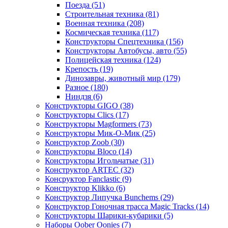
Поезда
(51)
Строительная техника
(81)
Военная техника
(208)
Космическая техника
(117)
Конструкторы Спецтехника
(156)
Конструкторы Автобусы, авто
(55)
Полицейская техника
(124)
Крепость
(19)
Динозавры, животный мир
(179)
Разное
(180)
Ниндзя
(6)
Конструкторы GIGO
(38)
Конструкторы Clics
(17)
Конструкторы Magformers
(73)
Конструкторы Мик-О-Мик
(25)
Конструктор Zoob
(30)
Конструкторы Bloco
(14)
Конструкторы Игольчатые
(31)
Конструктор ARTEC
(32)
Консруктор Fanclastic
(9)
Конструктор Klikko
(6)
Конструктор Липучка Bunchems
(29)
Конструктор Гоночная трасса Magic Tracks
(14)
Конструкторы Шарики-кубарики
(5)
Наборы Oober Oonies
(7)