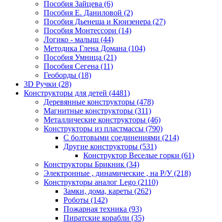
Пособия Зайцева
(6)
Пособия Е. Даниловой
(2)
Пособия Дьенеша и Кюизенера
(27)
Пособия Монтессори
(14)
Логико - малыш
(44)
Методика Глена Домана
(104)
Пособия Умница
(21)
Пособия Сегена
(11)
Геоборды
(18)
3D Ручки
(28)
Конструкторы для детей
(4481)
Деревянные конструкторы
(478)
Магнитные конструкторы
(311)
Металлические конструкторы
(46)
Конструкторы из пластмассы
(790)
С болтовыми соединениями
(214)
Другие конструкторы
(531)
Конструктор Веселые горки
(61)
Конструкторы Брикник
(34)
Электронные , динамические , на Р/У
(218)
Конструкторы аналог Lego
(2110)
Замки, дома, кареты
(262)
Роботы
(142)
Пожарная техника
(93)
Пиратские корабли
(35)