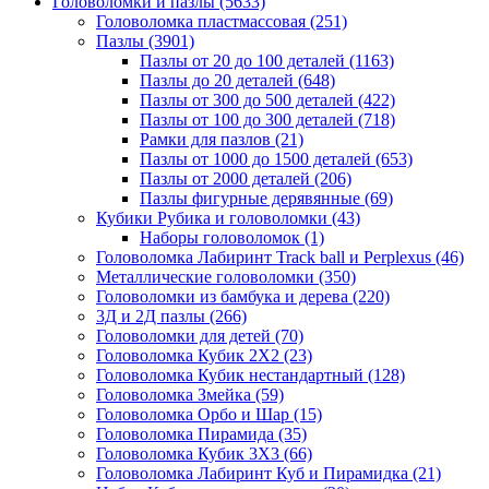
Головоломки и пазлы
(5633)
Головоломка пластмассовая
(251)
Пазлы
(3901)
Пазлы от 20 до 100 деталей
(1163)
Пазлы до 20 деталей
(648)
Пазлы от 300 до 500 деталей
(422)
Пазлы от 100 до 300 деталей
(718)
Рамки для пазлов
(21)
Пазлы от 1000 до 1500 деталей
(653)
Пазлы от 2000 деталей
(206)
Пазлы фигурные дерявянные
(69)
Кубики Рубика и головоломки
(43)
Наборы головоломок
(1)
Головоломка Лабиринт Track ball и Perplexus
(46)
Металлические головоломки
(350)
Головоломки из бамбука и дерева
(220)
3Д и 2Д пазлы
(266)
Головоломки для детей
(70)
Головоломка Кубик 2Х2
(23)
Головоломка Кубик нестандартный
(128)
Головоломка Змейка
(59)
Головоломка Орбо и Шар
(15)
Головоломка Пирамида
(35)
Головоломка Кубик 3Х3
(66)
Головоломка Лабиринт Куб и Пирамидка
(21)