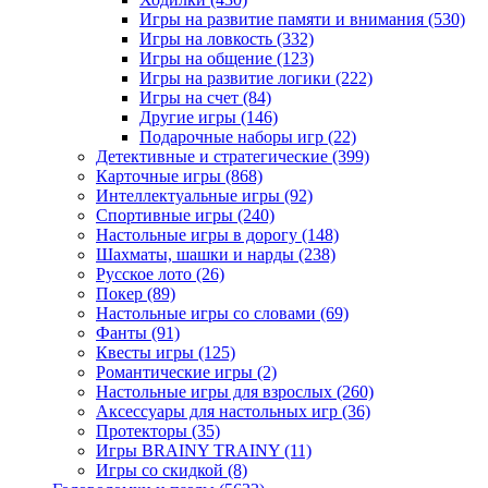
Игры на развитие памяти и внимания
(530)
Игры на ловкость
(332)
Игры на общение
(123)
Игры на развитие логики
(222)
Игры на счет
(84)
Другие игры
(146)
Подарочные наборы игр
(22)
Детективные и стратегические
(399)
Карточные игры
(868)
Интеллектуальные игры
(92)
Спортивные игры
(240)
Настольные игры в дорогу
(148)
Шахматы, шашки и нарды
(238)
Русское лото
(26)
Покер
(89)
Настольные игры со словами
(69)
Фанты
(91)
Квесты игры
(125)
Романтические игры
(2)
Настольные игры для взрослых
(260)
Аксессуары для настольных игр
(36)
Протекторы
(35)
Игры BRAINY TRAINY
(11)
Игры со скидкой
(8)