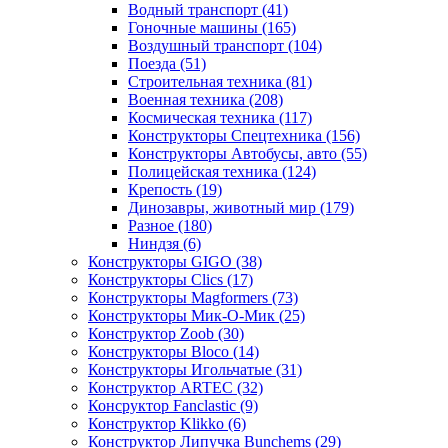
Водный транспорт
(41)
Гоночные машины
(165)
Воздушный транспорт
(104)
Поезда
(51)
Строительная техника
(81)
Военная техника
(208)
Космическая техника
(117)
Конструкторы Спецтехника
(156)
Конструкторы Автобусы, авто
(55)
Полицейская техника
(124)
Крепость
(19)
Динозавры, животный мир
(179)
Разное
(180)
Ниндзя
(6)
Конструкторы GIGO
(38)
Конструкторы Clics
(17)
Конструкторы Magformers
(73)
Конструкторы Мик-О-Мик
(25)
Конструктор Zoob
(30)
Конструкторы Bloco
(14)
Конструкторы Игольчатые
(31)
Конструктор ARTEC
(32)
Консруктор Fanclastic
(9)
Конструктор Klikko
(6)
Конструктор Липучка Bunchems
(29)