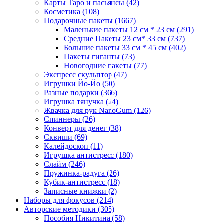
Карты Таро и пасьянсы
(42)
Косметика
(108)
Подарочные пакеты
(1667)
Маленькие пакеты 12 см * 23 см
(291)
Средние Пакеты 23 см* 33 см
(737)
Большие пакеты 33 см * 45 см
(402)
Пакеты гиганты
(73)
Новогодние пакеты
(77)
Экспресс скульптор
(47)
Игрушки Йо-Йо
(50)
Разные подарки
(366)
Игрушка тянучка
(24)
Жвачка для рук NanoGum
(126)
Спиннеры
(26)
Конверт для денег
(38)
Сквиши
(69)
Калейдоскоп
(11)
Игрушка антистресс
(180)
Слайм
(246)
Пружинка-радуга
(26)
Кубик-антистресс
(18)
Записные книжки
(2)
Наборы для фокусов
(214)
Авторские методики
(305)
Пособия Никитина
(58)