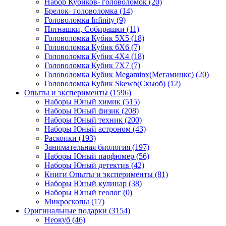
Набор Кубиков- головоломок
(20)
Брелок- головоломка
(14)
Головоломка Infinity
(9)
Пятнашки, Собирашки
(11)
Головоломка Кубик 5Х5
(18)
Головоломка Кубик 6Х6
(7)
Головоломка Кубик 4Х4
(18)
Головоломка Кубик 7Х7
(7)
Головоломка Кубик Megaminx(Мегаминкс)
(20)
Головоломка Кубик Skewb(Скьюб)
(12)
Опыты и эксперименты
(1596)
Наборы Юный химик
(515)
Наборы Юный физик
(208)
Наборы Юный техник
(200)
Наборы Юный астроном
(43)
Раскопки
(193)
Занимательная биология
(197)
Наборы Юный парфюмер
(56)
Наборы Юный детектив
(42)
Книги Опыты и эксперименты
(81)
Наборы Юный кулинар
(38)
Наборы Юный геолог
(0)
Микроскопы
(17)
Оригинальные подарки
(3154)
Неокуб
(46)