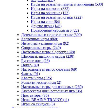
Игры на развитие памяти и внимания
(530)
Игры на ловкость
(332)
Игры на общение
(123)
Игры на развитие логики
(222)
Игры на счет
(84)
Другие игры
(146)
Подарочные наборы игр
(22)
Детективные и стратегические
(399)
Карточные игры
(868)
Интеллектуальные игры
(92)
Спортивные игры
(240)
Настольные игры в дорогу
(148)
Шахматы, шашки и нарды
(238)
Русское лото
(26)
Покер
(89)
Настольные игры со словами
(69)
Фанты
(91)
Квесты игры
(125)
Романтические игры
(2)
Настольные игры для взрослых
(260)
Аксессуары для настольных игр
(36)
Протекторы
(35)
Игры BRAINY TRAINY
(11)
Игры со скидкой
(8)