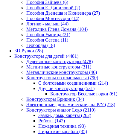
Пособия Зайцева
(6)
Пособия Е. Даниловой
(2)
Пособия Дьенеша и Кюизенера
(27)
Пособия Монтессори
(14)
Логико - малыш
(44)
Методика Глена Домана
(104)
Пособия Умница
(21)
Пособия Сегена
(11)
Геоборды
(18)
3D Ручки
(28)
Конструкторы для детей
(4481)
Деревянные конструкторы
(478)
Магнитные конструкторы
(311)
Металлические конструкторы
(46)
Конструкторы из пластмассы
(790)
С болтовыми соединениями
(214)
Другие конструкторы
(531)
Конструктор Веселые горки
(61)
Конструкторы Брикник
(34)
Электронные , динамические , на Р/У
(218)
Конструкторы аналог Lego
(2110)
Замки, дома, кареты
(262)
Роботы
(142)
Пожарная техника
(93)
Пиратские корабли
(35)