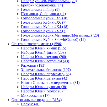
Набор Кубиков- головоломок
(20)
Брелок- головоломка
(14)
Головоломка Infinity
(9)
Пятнашки, Собирашки
(11)
Головоломка Кубик 5Х5
(18)
Головоломка Кубик 6Х6
(7)
Головоломка Кубик 4Х4
(18)
Головоломка Кубик 7Х7
(7)
Головоломка Кубик Megaminx(Мегаминкс)
(20)
Головоломка Кубик Skewb(Скьюб)
(12)
Опыты и эксперименты
(1596)
Наборы Юный химик
(515)
Наборы Юный физик
(208)
Наборы Юный техник
(200)
Наборы Юный астроном
(43)
Раскопки
(193)
Занимательная биология
(197)
Наборы Юный парфюмер
(56)
Наборы Юный детектив
(42)
Книги Опыты и эксперименты
(81)
Наборы Юный кулинар
(38)
Наборы Юный геолог
(0)
Микроскопы
(17)
Оригинальные подарки
(3154)
Неокуб
(46)