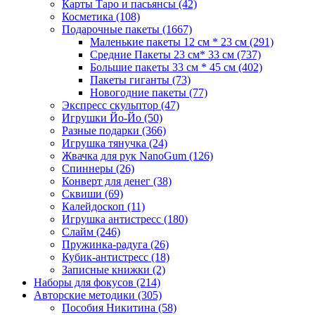
Карты Таро и пасьянсы
(42)
Косметика
(108)
Подарочные пакеты
(1667)
Маленькие пакеты 12 см * 23 см
(291)
Средние Пакеты 23 см* 33 см
(737)
Большие пакеты 33 см * 45 см
(402)
Пакеты гиганты
(73)
Новогодние пакеты
(77)
Экспресс скульптор
(47)
Игрушки Йо-Йо
(50)
Разные подарки
(366)
Игрушка тянучка
(24)
Жвачка для рук NanoGum
(126)
Спиннеры
(26)
Конверт для денег
(38)
Сквиши
(69)
Калейдоскоп
(11)
Игрушка антистресс
(180)
Слайм
(246)
Пружинка-радуга
(26)
Кубик-антистресс
(18)
Записные книжки
(2)
Наборы для фокусов
(214)
Авторские методики
(305)
Пособия Никитина
(58)