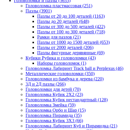
Головоломки и пазлы
(5633)
Головоломка пластмассовая
(251)
Пазлы
(3901)
Пазлы от 20 до 100 деталей
(1163)
Пазлы до 20 деталей
(648)
Пазлы от 300 до 500 деталей
(422)
Пазлы от 100 до 300 деталей
(718)
Рамки для пазлов
(21)
Пазлы от 1000 до 1500 деталей
(653)
Пазлы от 2000 деталей
(206)
Пазлы фигурные дерявянные
(69)
Кубики Рубика и головоломки
(43)
Наборы головоломок
(1)
Головоломка Лабиринт Track ball и Perplexus
(46)
Металлические головоломки
(350)
Головоломки из бамбука и дерева
(220)
3Д и 2Д пазлы
(266)
Головоломки для детей
(70)
Головоломка Кубик 2Х2
(23)
Головоломка Кубик нестандартный
(128)
Головоломка Змейка
(59)
Головоломка Орбо и Шар
(15)
Головоломка Пирамида
(35)
Головоломка Кубик 3Х3
(66)
Головоломка Лабиринт Куб и Пирамидка
(21)