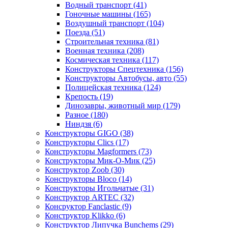
Водный транспорт
(41)
Гоночные машины
(165)
Воздушный транспорт
(104)
Поезда
(51)
Строительная техника
(81)
Военная техника
(208)
Космическая техника
(117)
Конструкторы Спецтехника
(156)
Конструкторы Автобусы, авто
(55)
Полицейская техника
(124)
Крепость
(19)
Динозавры, животный мир
(179)
Разное
(180)
Ниндзя
(6)
Конструкторы GIGO
(38)
Конструкторы Clics
(17)
Конструкторы Magformers
(73)
Конструкторы Мик-О-Мик
(25)
Конструктор Zoob
(30)
Конструкторы Bloco
(14)
Конструкторы Игольчатые
(31)
Конструктор ARTEC
(32)
Консруктор Fanclastic
(9)
Конструктор Klikko
(6)
Конструктор Липучка Bunchems
(29)