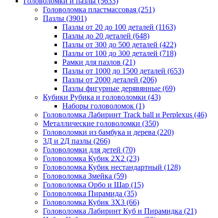
Головоломки и пазлы
(5633)
Головоломка пластмассовая
(251)
Пазлы
(3901)
Пазлы от 20 до 100 деталей
(1163)
Пазлы до 20 деталей
(648)
Пазлы от 300 до 500 деталей
(422)
Пазлы от 100 до 300 деталей
(718)
Рамки для пазлов
(21)
Пазлы от 1000 до 1500 деталей
(653)
Пазлы от 2000 деталей
(206)
Пазлы фигурные дерявянные
(69)
Кубики Рубика и головоломки
(43)
Наборы головоломок
(1)
Головоломка Лабиринт Track ball и Perplexus
(46)
Металлические головоломки
(350)
Головоломки из бамбука и дерева
(220)
3Д и 2Д пазлы
(266)
Головоломки для детей
(70)
Головоломка Кубик 2Х2
(23)
Головоломка Кубик нестандартный
(128)
Головоломка Змейка
(59)
Головоломка Орбо и Шар
(15)
Головоломка Пирамида
(35)
Головоломка Кубик 3Х3
(66)
Головоломка Лабиринт Куб и Пирамидка
(21)