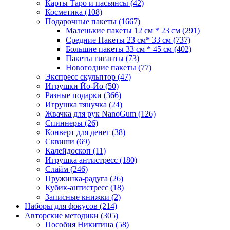
Карты Таро и пасьянсы
(42)
Косметика
(108)
Подарочные пакеты
(1667)
Маленькие пакеты 12 см * 23 см
(291)
Средние Пакеты 23 см* 33 см
(737)
Большие пакеты 33 см * 45 см
(402)
Пакеты гиганты
(73)
Новогодние пакеты
(77)
Экспресс скульптор
(47)
Игрушки Йо-Йо
(50)
Разные подарки
(366)
Игрушка тянучка
(24)
Жвачка для рук NanoGum
(126)
Спиннеры
(26)
Конверт для денег
(38)
Сквиши
(69)
Калейдоскоп
(11)
Игрушка антистресс
(180)
Слайм
(246)
Пружинка-радуга
(26)
Кубик-антистресс
(18)
Записные книжки
(2)
Наборы для фокусов
(214)
Авторские методики
(305)
Пособия Никитина
(58)