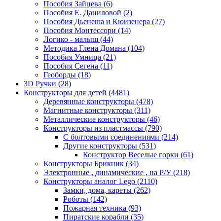
Пособия Зайцева
(6)
Пособия Е. Даниловой
(2)
Пособия Дьенеша и Кюизенера
(27)
Пособия Монтессори
(14)
Логико - малыш
(44)
Методика Глена Домана
(104)
Пособия Умница
(21)
Пособия Сегена
(11)
Геоборды
(18)
3D Ручки
(28)
Конструкторы для детей
(4481)
Деревянные конструкторы
(478)
Магнитные конструкторы
(311)
Металлические конструкторы
(46)
Конструкторы из пластмассы
(790)
С болтовыми соединениями
(214)
Другие конструкторы
(531)
Конструктор Веселые горки
(61)
Конструкторы Брикник
(34)
Электронные , динамические , на Р/У
(218)
Конструкторы аналог Lego
(2110)
Замки, дома, кареты
(262)
Роботы
(142)
Пожарная техника
(93)
Пиратские корабли
(35)