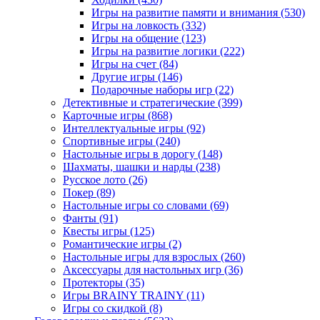
Игры на развитие памяти и внимания
(530)
Игры на ловкость
(332)
Игры на общение
(123)
Игры на развитие логики
(222)
Игры на счет
(84)
Другие игры
(146)
Подарочные наборы игр
(22)
Детективные и стратегические
(399)
Карточные игры
(868)
Интеллектуальные игры
(92)
Спортивные игры
(240)
Настольные игры в дорогу
(148)
Шахматы, шашки и нарды
(238)
Русское лото
(26)
Покер
(89)
Настольные игры со словами
(69)
Фанты
(91)
Квесты игры
(125)
Романтические игры
(2)
Настольные игры для взрослых
(260)
Аксессуары для настольных игр
(36)
Протекторы
(35)
Игры BRAINY TRAINY
(11)
Игры со скидкой
(8)