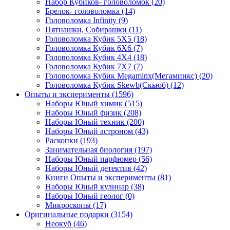
Набор Кубиков- головоломок
(20)
Брелок- головоломка
(14)
Головоломка Infinity
(9)
Пятнашки, Собирашки
(11)
Головоломка Кубик 5Х5
(18)
Головоломка Кубик 6Х6
(7)
Головоломка Кубик 4Х4
(18)
Головоломка Кубик 7Х7
(7)
Головоломка Кубик Megaminx(Мегаминкс)
(20)
Головоломка Кубик Skewb(Скьюб)
(12)
Опыты и эксперименты
(1596)
Наборы Юный химик
(515)
Наборы Юный физик
(208)
Наборы Юный техник
(200)
Наборы Юный астроном
(43)
Раскопки
(193)
Занимательная биология
(197)
Наборы Юный парфюмер
(56)
Наборы Юный детектив
(42)
Книги Опыты и эксперименты
(81)
Наборы Юный кулинар
(38)
Наборы Юный геолог
(0)
Микроскопы
(17)
Оригинальные подарки
(3154)
Неокуб
(46)