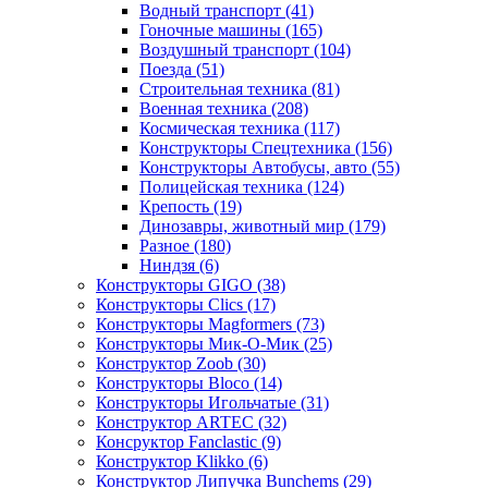
Водный транспорт
(41)
Гоночные машины
(165)
Воздушный транспорт
(104)
Поезда
(51)
Строительная техника
(81)
Военная техника
(208)
Космическая техника
(117)
Конструкторы Спецтехника
(156)
Конструкторы Автобусы, авто
(55)
Полицейская техника
(124)
Крепость
(19)
Динозавры, животный мир
(179)
Разное
(180)
Ниндзя
(6)
Конструкторы GIGO
(38)
Конструкторы Clics
(17)
Конструкторы Magformers
(73)
Конструкторы Мик-О-Мик
(25)
Конструктор Zoob
(30)
Конструкторы Bloco
(14)
Конструкторы Игольчатые
(31)
Конструктор ARTEC
(32)
Консруктор Fanclastic
(9)
Конструктор Klikko
(6)
Конструктор Липучка Bunchems
(29)