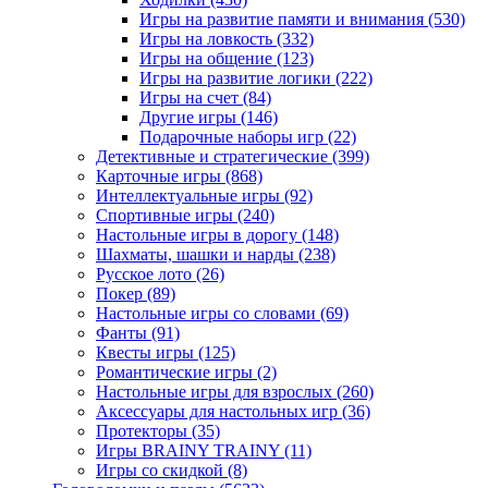
Игры на развитие памяти и внимания
(530)
Игры на ловкость
(332)
Игры на общение
(123)
Игры на развитие логики
(222)
Игры на счет
(84)
Другие игры
(146)
Подарочные наборы игр
(22)
Детективные и стратегические
(399)
Карточные игры
(868)
Интеллектуальные игры
(92)
Спортивные игры
(240)
Настольные игры в дорогу
(148)
Шахматы, шашки и нарды
(238)
Русское лото
(26)
Покер
(89)
Настольные игры со словами
(69)
Фанты
(91)
Квесты игры
(125)
Романтические игры
(2)
Настольные игры для взрослых
(260)
Аксессуары для настольных игр
(36)
Протекторы
(35)
Игры BRAINY TRAINY
(11)
Игры со скидкой
(8)