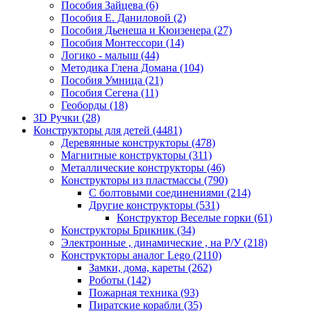
Пособия Зайцева
(6)
Пособия Е. Даниловой
(2)
Пособия Дьенеша и Кюизенера
(27)
Пособия Монтессори
(14)
Логико - малыш
(44)
Методика Глена Домана
(104)
Пособия Умница
(21)
Пособия Сегена
(11)
Геоборды
(18)
3D Ручки
(28)
Конструкторы для детей
(4481)
Деревянные конструкторы
(478)
Магнитные конструкторы
(311)
Металлические конструкторы
(46)
Конструкторы из пластмассы
(790)
С болтовыми соединениями
(214)
Другие конструкторы
(531)
Конструктор Веселые горки
(61)
Конструкторы Брикник
(34)
Электронные , динамические , на Р/У
(218)
Конструкторы аналог Lego
(2110)
Замки, дома, кареты
(262)
Роботы
(142)
Пожарная техника
(93)
Пиратские корабли
(35)