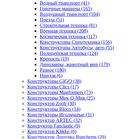
Водный транспорт
(41)
Гоночные машины
(165)
Воздушный транспорт
(104)
Поезда
(51)
Строительная техника
(81)
Военная техника
(208)
Космическая техника
(117)
Конструкторы Спецтехника
(156)
Конструкторы Автобусы, авто
(55)
Полицейская техника
(124)
Крепость
(19)
Динозавры, животный мир
(179)
Разное
(180)
Ниндзя
(6)
Конструкторы GIGO
(38)
Конструкторы Clics
(17)
Конструкторы Magformers
(73)
Конструкторы Мик-О-Мик
(25)
Конструктор Zoob
(30)
Конструкторы Bloco
(14)
Конструкторы Игольчатые
(31)
Конструктор ARTEC
(32)
Консруктор Fanclastic
(9)
Конструктор Klikko
(6)
Конструктор Липучка Bunchems
(29)