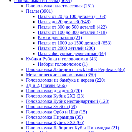
Головоломки и пазлы
(5633)
Головоломка пластмассовая
(251)
Пазлы
(3901)
Пазлы от 20 до 100 деталей
(1163)
Пазлы до 20 деталей
(648)
Пазлы от 300 до 500 деталей
(422)
Пазлы от 100 до 300 деталей
(718)
Рамки для пазлов
(21)
Пазлы от 1000 до 1500 деталей
(653)
Пазлы от 2000 деталей
(206)
Пазлы фигурные дерявянные
(69)
Кубики Рубика и головоломки
(43)
Наборы головоломок
(1)
Головоломка Лабиринт Track ball и Perplexus
(46)
Металлические головоломки
(350)
Головоломки из бамбука и дерева
(220)
3Д и 2Д пазлы
(266)
Головоломки для детей
(70)
Головоломка Кубик 2Х2
(23)
Головоломка Кубик нестандартный
(128)
Головоломка Змейка
(59)
Головоломка Орбо и Шар
(15)
Головоломка Пирамида
(35)
Головоломка Кубик 3Х3
(66)
Головоломка Лабиринт Куб и Пирамидка
(21)