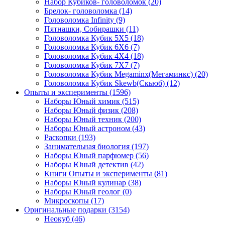
Набор Кубиков- головоломок
(20)
Брелок- головоломка
(14)
Головоломка Infinity
(9)
Пятнашки, Собирашки
(11)
Головоломка Кубик 5Х5
(18)
Головоломка Кубик 6Х6
(7)
Головоломка Кубик 4Х4
(18)
Головоломка Кубик 7Х7
(7)
Головоломка Кубик Megaminx(Мегаминкс)
(20)
Головоломка Кубик Skewb(Скьюб)
(12)
Опыты и эксперименты
(1596)
Наборы Юный химик
(515)
Наборы Юный физик
(208)
Наборы Юный техник
(200)
Наборы Юный астроном
(43)
Раскопки
(193)
Занимательная биология
(197)
Наборы Юный парфюмер
(56)
Наборы Юный детектив
(42)
Книги Опыты и эксперименты
(81)
Наборы Юный кулинар
(38)
Наборы Юный геолог
(0)
Микроскопы
(17)
Оригинальные подарки
(3154)
Неокуб
(46)