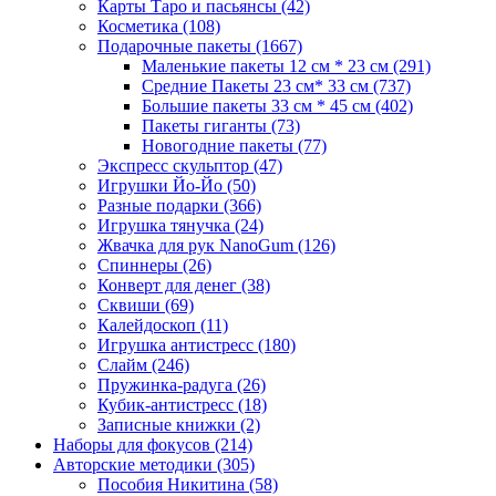
Карты Таро и пасьянсы
(42)
Косметика
(108)
Подарочные пакеты
(1667)
Маленькие пакеты 12 см * 23 см
(291)
Средние Пакеты 23 см* 33 см
(737)
Большие пакеты 33 см * 45 см
(402)
Пакеты гиганты
(73)
Новогодние пакеты
(77)
Экспресс скульптор
(47)
Игрушки Йо-Йо
(50)
Разные подарки
(366)
Игрушка тянучка
(24)
Жвачка для рук NanoGum
(126)
Спиннеры
(26)
Конверт для денег
(38)
Сквиши
(69)
Калейдоскоп
(11)
Игрушка антистресс
(180)
Слайм
(246)
Пружинка-радуга
(26)
Кубик-антистресс
(18)
Записные книжки
(2)
Наборы для фокусов
(214)
Авторские методики
(305)
Пособия Никитина
(58)