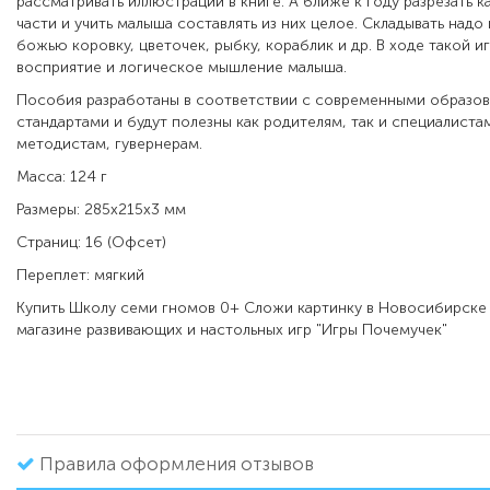
рассматривать иллюстрации в книге. А ближе к году разрезать к
части и учить малыша составлять из них целое. Складывать надо 
божью коровку, цветочек, рыбку, кораблик и др. В ходе такой и
восприятие и логическое мышление малыша.
Пособия разработаны в соответствии с современными образо
стандартами и будут полезны как родителям, так и специалиста
методистам, гувернерам.
Масса: 124 г
Размеры: 285x215x3 мм
Страниц: 16 (Офсет)
Переплет: мягкий
Купить
Школу семи гномов 0+ Сложи картинку в
Новосибирске 
магазине развивающих и настольных игр "Игры Почемучек"
Правила оформления отзывов