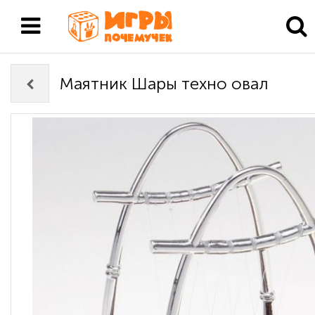
Маятник Шары техно овал