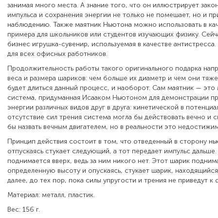
занимая много места. А знание того, что он иллюстрирует зако
импульса и сохранения энергии не только не помешает, но и п
наблюдению. Также маятник Ньютона можно использовать в кач
примера для школьников или студентов изучающих физику. Сейч
бизнес игрушка-сувенир, используемая в качестве антистресса
для всех офисных работников.
Продолжительность работы такого оригинального подарка нап
веса и размера шариков: чем больше их диаметр и чем они тяж
будет длиться данный процесс, и наоборот. Сам маятник — это
система, придуманная Исааком Ньютоном для демонстрации п
энергии различных видов друг в друга: кинетической в потенциа
отсутствие сил трения система могла бы действовать вечно и
бы назвать вечным двигателем, но в реальности это недостижи
Принцип действия состоит в том, что отведенный в сторону н
отпускаясь стукает следующий, а тот передает импульс дальше
поднимается вверх, ведь за ним никого нет. Этот шарик подним
определенную высоту и опускаясь, стукает шарик, находящийся 
далее, до тех пор, пока силы упругости и трения не приведут к
Материал: металл, пластик.
Вес: 156 г.