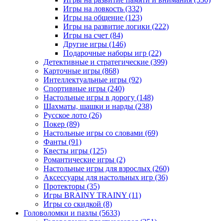
Игры на ловкость
(332)
Игры на общение
(123)
Игры на развитие логики
(222)
Игры на счет
(84)
Другие игры
(146)
Подарочные наборы игр
(22)
Детективные и стратегические
(399)
Карточные игры
(868)
Интеллектуальные игры
(92)
Спортивные игры
(240)
Настольные игры в дорогу
(148)
Шахматы, шашки и нарды
(238)
Русское лото
(26)
Покер
(89)
Настольные игры со словами
(69)
Фанты
(91)
Квесты игры
(125)
Романтические игры
(2)
Настольные игры для взрослых
(260)
Аксессуары для настольных игр
(36)
Протекторы
(35)
Игры BRAINY TRAINY
(11)
Игры со скидкой
(8)
Головоломки и пазлы
(5633)