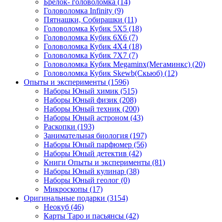
Брелок- головоломка
(14)
Головоломка Infinity
(9)
Пятнашки, Собирашки
(11)
Головоломка Кубик 5Х5
(18)
Головоломка Кубик 6Х6
(7)
Головоломка Кубик 4Х4
(18)
Головоломка Кубик 7Х7
(7)
Головоломка Кубик Megaminx(Мегаминкс)
(20)
Головоломка Кубик Skewb(Скьюб)
(12)
Опыты и эксперименты
(1596)
Наборы Юный химик
(515)
Наборы Юный физик
(208)
Наборы Юный техник
(200)
Наборы Юный астроном
(43)
Раскопки
(193)
Занимательная биология
(197)
Наборы Юный парфюмер
(56)
Наборы Юный детектив
(42)
Книги Опыты и эксперименты
(81)
Наборы Юный кулинар
(38)
Наборы Юный геолог
(0)
Микроскопы
(17)
Оригинальные подарки
(3154)
Неокуб
(46)
Карты Таро и пасьянсы
(42)