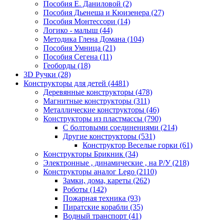
Пособия Е. Даниловой
(2)
Пособия Дьенеша и Кюизенера
(27)
Пособия Монтессори
(14)
Логико - малыш
(44)
Методика Глена Домана
(104)
Пособия Умница
(21)
Пособия Сегена
(11)
Геоборды
(18)
3D Ручки
(28)
Конструкторы для детей
(4481)
Деревянные конструкторы
(478)
Магнитные конструкторы
(311)
Металлические конструкторы
(46)
Конструкторы из пластмассы
(790)
С болтовыми соединениями
(214)
Другие конструкторы
(531)
Конструктор Веселые горки
(61)
Конструкторы Брикник
(34)
Электронные , динамические , на Р/У
(218)
Конструкторы аналог Lego
(2110)
Замки, дома, кареты
(262)
Роботы
(142)
Пожарная техника
(93)
Пиратские корабли
(35)
Водный транспорт
(41)