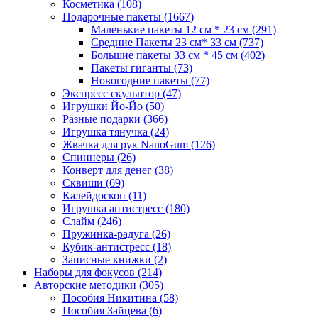
Косметика
(108)
Подарочные пакеты
(1667)
Маленькие пакеты 12 см * 23 см
(291)
Средние Пакеты 23 см* 33 см
(737)
Большие пакеты 33 см * 45 см
(402)
Пакеты гиганты
(73)
Новогодние пакеты
(77)
Экспресс скульптор
(47)
Игрушки Йо-Йо
(50)
Разные подарки
(366)
Игрушка тянучка
(24)
Жвачка для рук NanoGum
(126)
Спиннеры
(26)
Конверт для денег
(38)
Сквиши
(69)
Калейдоскоп
(11)
Игрушка антистресс
(180)
Слайм
(246)
Пружинка-радуга
(26)
Кубик-антистресс
(18)
Записные книжки
(2)
Наборы для фокусов
(214)
Авторские методики
(305)
Пособия Никитина
(58)
Пособия Зайцева
(6)