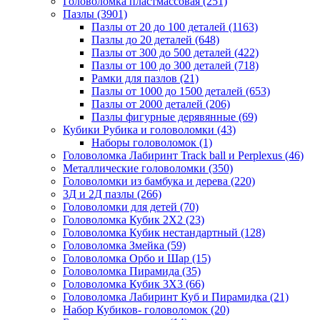
Головоломка пластмассовая
(251)
Пазлы
(3901)
Пазлы от 20 до 100 деталей
(1163)
Пазлы до 20 деталей
(648)
Пазлы от 300 до 500 деталей
(422)
Пазлы от 100 до 300 деталей
(718)
Рамки для пазлов
(21)
Пазлы от 1000 до 1500 деталей
(653)
Пазлы от 2000 деталей
(206)
Пазлы фигурные дерявянные
(69)
Кубики Рубика и головоломки
(43)
Наборы головоломок
(1)
Головоломка Лабиринт Track ball и Perplexus
(46)
Металлические головоломки
(350)
Головоломки из бамбука и дерева
(220)
3Д и 2Д пазлы
(266)
Головоломки для детей
(70)
Головоломка Кубик 2Х2
(23)
Головоломка Кубик нестандартный
(128)
Головоломка Змейка
(59)
Головоломка Орбо и Шар
(15)
Головоломка Пирамида
(35)
Головоломка Кубик 3Х3
(66)
Головоломка Лабиринт Куб и Пирамидка
(21)
Набор Кубиков- головоломок
(20)