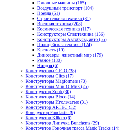
Гоночные машины
(165)
Воздушный транспорт
(104)
Поезда
(51)
Строительная техника
(81)
Военная техника
(208)
Космическая техника
(117)
Конструкторы Спецтехника
(156)
Конструкторы Автобусы, авто
(55)
Полицейская техника
(124)
Крепость
(19)
Динозавры, животный мир
(179)
Разное
(180)
Ниндзя
(6)
Конструкторы GIGO
(38)
Конструкторы Clics
(17)
Конструкторы Magformers
(73)
Конструкторы Мик-О-Мик
(25)
Конструктор Zoob
(30)
Конструкторы Bloco
(14)
Конструкторы Игольчатые
(31)
Конструктор ARTEC
(32)
Консруктор Fanclastic
(9)
Конструктор Klikko
(6)
Конструктор Липучка Bunchems
(29)
Конструктор Гоночная трасса Magic Tracks
(14)