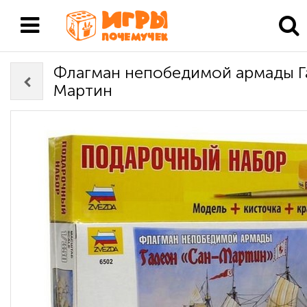
Флагман непобедимой армады Г
Мартин